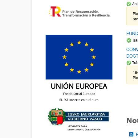
Abi
Pla
pr
FUND
Trá
CONV
DOCT
Trá
16/
Pla
Not