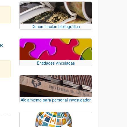
Denominación bibliográfica
OR
Entidades vinculadas
para desplazarse.
Alojamiento para personal investigador