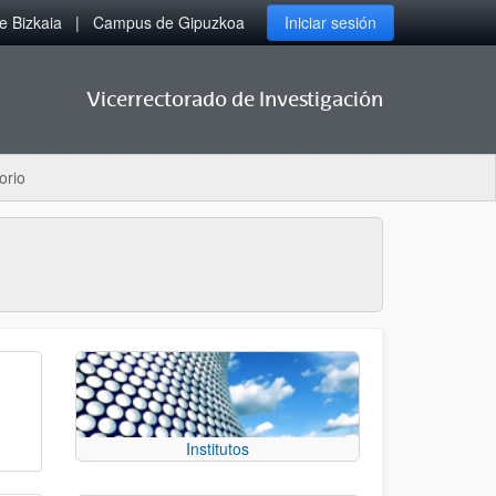
 Bizkaia
Campus de Gipuzkoa
Iniciar sesión
Vicerrectorado de Investigación
orio
Institutos