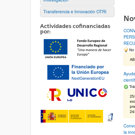
Transferencia e Innovación OTRI
No
Actividades cofinanciadas
CONV
por:
PERS
RECU
No 
AB
Ayuda
cient
Trá
25/
exc
pre
24
Convoc
la in