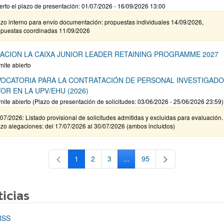
erto el plazo de presentación: 01/07/2026 - 16/09/2026 13:00
zo interno para envío documentación: propuestas individuales 14/09/2026,
opuestas coordinadas 11/09/2026
ACION LA CAIXA JUNIOR LEADER RETAINING PROGRAMME 2027
mite abierto
OCATORIA PARA LA CONTRATACIÓN DE PERSONAL INVESTIGAD
OR EN LA UPV/EHU (2026)
mite abierto (Plazo de presentación de solicitudes: 03/06/2026 - 25/06/2026 23:59)
07/2026: Listado provisional de solicitudes admitidas y excluidas para evaluación.
zo alegaciones: del 17/07/2026 al 30/07/2026 (ambos incluídos)
1
2
3
...
95
Página
Página
Página
Páginas intermedias Use TAB 
Página
icias
RSS