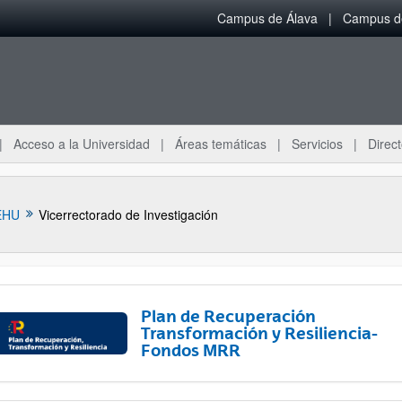
Campus de Álava
Campus de
Acceso a la Universidad
Áreas temáticas
Servicios
Direct
EHU
Vicerrectorado de Investigación
Plan de Recuperación
Transformación y Resiliencia-
Fondos MRR
ar subpáginas