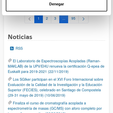
al 30/07/2026 (ambos incluídos)
Denegar
1
2
3
...
95
Página
Página
Página
Páginas intermedias Use TAB 
Página
Noticias
RSS
El Laboratorio de Espectroscopías Acopladas (Raman-
MAKLAB) de la UPV/EHU renueva la certificación Q-epea de
Euskalit para 2019-2021 (22/11/2019)
Los SGIker participan en el XVI Foro Internacional sobre
Evaluación de la Calidad de la Investigación y la Educación
Superior (FECIES), celebrado en Santiago de Compostela
(29-31 mayo de 2019) (10/06/2019)
Finaliza el curso de cromatografía acoplada a
espectrometría de masas (GC/MS) con aforo completo por