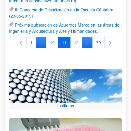
tercer año consecutivo (06/06/2019)
III Concurso de Cristalización en la Escuela Cántabra
(23/05/2019)
Próxima publicación de Acuerdos Marco en las áreas de
Ingeniería y Arquitectura y Arte y Humanidades.
1
...
10
11
12
...
79
Página
Páginas intermedias Use TAB para desplazarse.
Página
Página
Página
Páginas intermedias Us
Página
Institutos