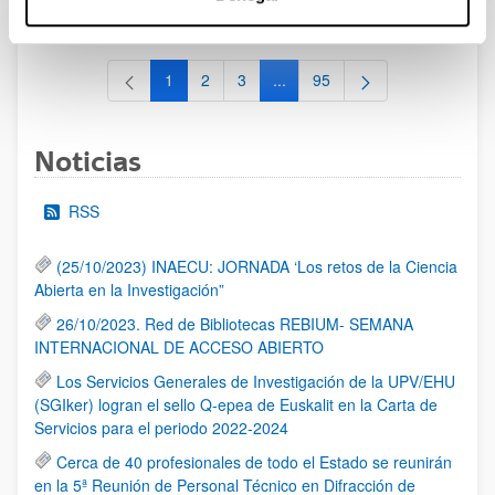
al 30/07/2026 (ambos incluídos)
1
2
3
...
95
Página
Página
Página
Páginas intermedias Use TAB 
Página
Noticias
RSS
(25/10/2023) INAECU: JORNADA ‘Los retos de la Ciencia
Abierta en la Investigación”
26/10/2023. Red de Bibliotecas REBIUM- SEMANA
INTERNACIONAL DE ACCESO ABIERTO
Los Servicios Generales de Investigación de la UPV/EHU
(SGIker) logran el sello Q-epea de Euskalit en la Carta de
Servicios para el periodo 2022-2024
Cerca de 40 profesionales de todo el Estado se reunirán
en la 5ª Reunión de Personal Técnico en Difracción de