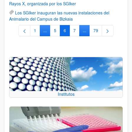
Rayos X, organizada por los SGIker
Los SGIker inauguran las nuevas instalaciones del
Animalario del Campus de Bizkaia
1
...
5
6
7
...
79
Página
Páginas intermedias Use TAB para desplazars
Página
Página
Página
Páginas intermedias Use
Página
Institutos