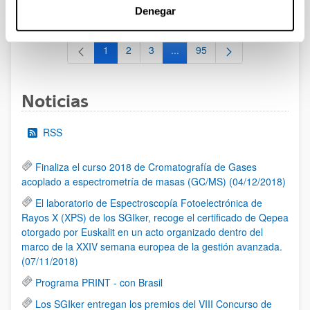
al 30/07/2026 (ambos incluídos)
Denegar
1
2
3
...
95
Página
Página
Página
Páginas intermedias Use TAB 
Página
Noticias
RSS
Finaliza el curso 2018 de Cromatografía de Gases
acoplado a espectrometría de masas (GC/MS) (04/12/2018)
El laboratorio de Espectroscopía Fotoelectrónica de
Rayos X (XPS) de los SGIker, recoge el certificado de Qepea
otorgado por Euskalit en un acto organizado dentro del
marco de la XXIV semana europea de la gestión avanzada.
(07/11/2018)
Programa PRINT - con Brasil
Los SGIker entregan los premios del VIII Concurso de