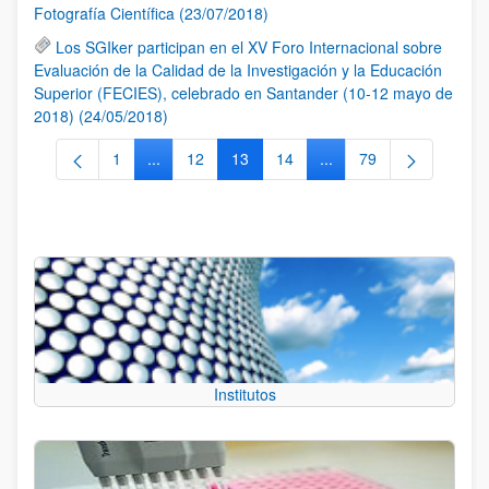
Fotografía Científica (23/07/2018)
Los SGIker participan en el XV Foro Internacional sobre
Evaluación de la Calidad de la Investigación y la Educación
Superior (FECIES), celebrado en Santander (10-12 mayo de
2018) (24/05/2018)
1
...
12
13
14
...
79
Página
Páginas intermedias Use TAB para desplazarse.
Página
Página
Página
Páginas intermedias Us
Página
Institutos