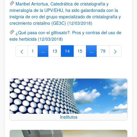
Maribel Arriortua, Catedrática de cristalografía y
mineralogía de la UPV/EHU, ha sido galardonada con la
insignia de oro del grupo especializado de cristalografía y
crecimiento cristalino (GE3C) (12/03/2018)
¿Qué pasa con el glifosato?. Pros y contras del uso de
este herbicida (12/03/2018)
1
...
13
14
15
...
79
Página
Páginas intermedias Use TAB para desplazarse.
Página
Página
Página
Páginas intermedias Us
Página
Institutos