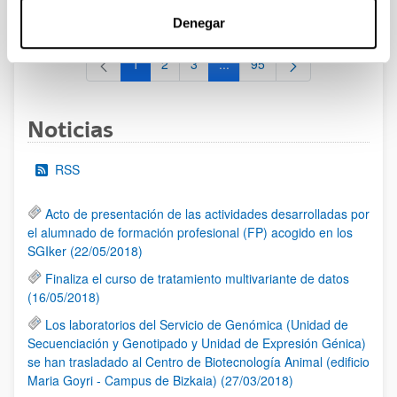
al 30/07/2026 (ambos incluídos)
Denegar
1
2
3
...
95
Página
Página
Página
Páginas intermedias Use TAB 
Página
Noticias
RSS
Acto de presentación de las actividades desarrolladas por
el alumnado de formación profesional (FP) acogido en los
SGIker (22/05/2018)
Finaliza el curso de tratamiento multivariante de datos
(16/05/2018)
Los laboratorios del Servicio de Genómica (Unidad de
Secuenciación y Genotipado y Unidad de Expresión Génica)
se han trasladado al Centro de Biotecnología Animal (edificio
Maria Goyri - Campus de Bizkaia) (27/03/2018)