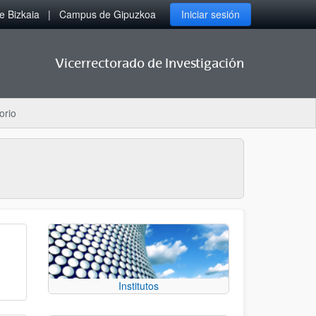
 Bizkaia
Campus de Gipuzkoa
Iniciar sesión
Vicerrectorado de Investigación
orio
Institutos