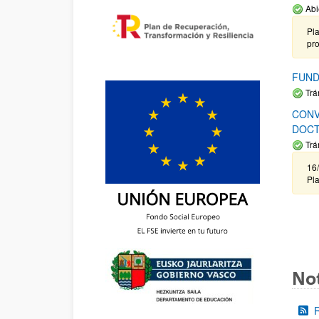
Abi
Pla
pr
FUND
Trá
CONV
DOCT
Trá
16/
Pla
Not