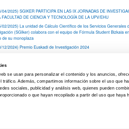
6/04/2025) SGIKER PARTICIPA EN LAS IX JORNADAS DE INVESTIG
A FACULTAD DE CIENCIA Y TECNOLOGÍA DE LA UPV/EHU
5/02/2025) La unidad de Cálculo Científico de los Servicios Generales 
tigación (SGIker) colabora con el equipo de Fórmula Student Bizkaia en
o de su monoplaza
3/12/2024) Premio Euskadi de Investigación 2024
4/12/2024) Los Servicios Generales de investigación de la UPV/EHU
guen la cofinanciación de los fondos FEDER para la adquisición de seis
ies
amientos científico-tecnológicos
web se usan para personalizar el contenido y los anuncios, ofrec
rtal de Servicios
el tráfico. Además, compartimos información sobre el uso que ha
1
2
3
...
79
edes sociales, publicidad y análisis web, quienes pueden combin
Página
Página
Página
Páginas intermedias Use TAB 
Página
proporcionado o que hayan recopilado a partir del uso que haya
pa
Ayuda