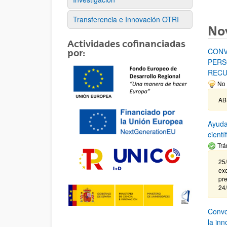
Transferencia e Innovación OTRI
No
Actividades cofinanciadas
CONV
por:
PERS
RECU
No 
AB
Ayuda
cient
Trá
25/
exc
pre
24
Convoc
la in