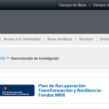
Campus de Álava
Campus de
Acceso a la Universidad
Áreas temáticas
Servicios
Direct
EHU
Vicerrectorado de Investigación
Plan de Recuperación
Transformación y Resiliencia-
Fondos MRR
ar subpáginas