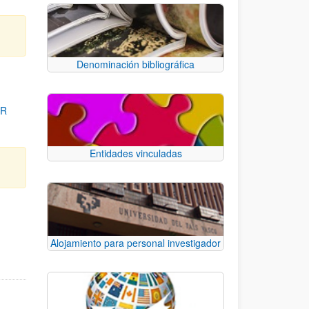
Denominación bibliográfica
OR
Entidades vinculadas
para desplazarse.
Alojamiento para personal investigador