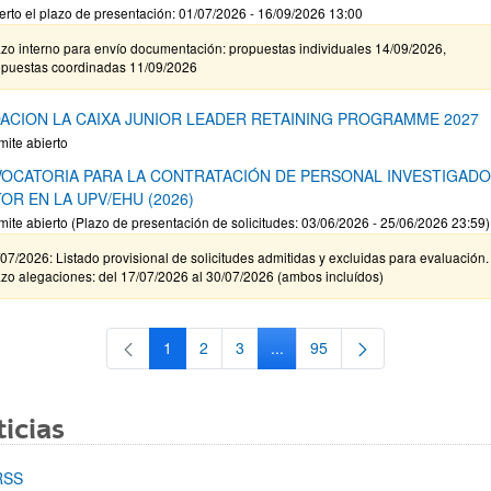
erto el plazo de presentación: 01/07/2026 - 16/09/2026 13:00
zo interno para envío documentación: propuestas individuales 14/09/2026,
opuestas coordinadas 11/09/2026
ACION LA CAIXA JUNIOR LEADER RETAINING PROGRAMME 2027
mite abierto
OCATORIA PARA LA CONTRATACIÓN DE PERSONAL INVESTIGAD
OR EN LA UPV/EHU (2026)
mite abierto (Plazo de presentación de solicitudes: 03/06/2026 - 25/06/2026 23:59)
07/2026: Listado provisional de solicitudes admitidas y excluidas para evaluación.
zo alegaciones: del 17/07/2026 al 30/07/2026 (ambos incluídos)
1
2
3
...
95
Página
Página
Página
Páginas intermedias Use TAB 
Página
icias
RSS