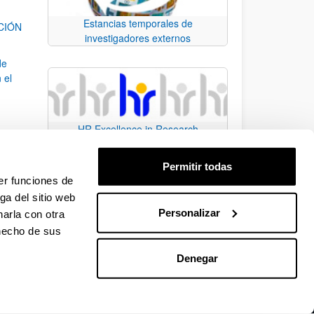
Estancias temporales de
ACIÓN
investigadores externos
de
 el
HR Excellence in Research
Permitir todas
er funciones de
ga del sitio web
Personalizar
arla con otra
para desplazarse.
 hecho de sus
Denegar
EHU