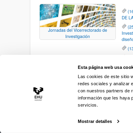
(1
DE L
(2
Jornadas del Vicerrectorado de
Inves
Investigación
diseñ
(1
(0
consi
Esta página web usa cook
equip
Las cookies de este sitio 
Po
redes sociales y analizar 
con nuestros partners de r
información que les haya 
servicios.
Mostrar detalles
Accesibilidad
Información legal
Contacto
Ma