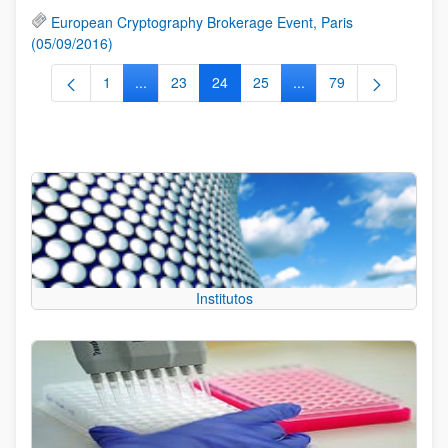
European Cryptography Brokerage Event, Paris
(05/09/2016)
1
...
23
24
25
...
79
Página
Páginas intermedias Use TAB para desplazarse.
Página
Página
Página
Páginas intermedias Us
Página
Institutos