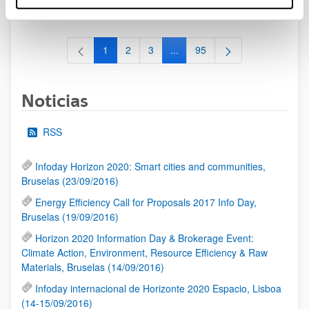
al 30/07/2026 (ambos incluídos)
1
2
3
...
95
Página
Página
Página
Páginas intermedias Use TAB 
Página
Noticias
RSS
Infoday Horizon 2020: Smart cities and communities,
Bruselas (23/09/2016)
Energy Efficiency Call for Proposals 2017 Info Day,
Bruselas (19/09/2016)
Horizon 2020 Information Day & Brokerage Event:
Climate Action, Environment, Resource Efficiency & Raw
Materials, Bruselas (14/09/2016)
Infoday internacional de Horizonte 2020 Espacio, Lisboa
(14-15/09/2016)