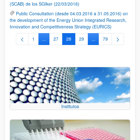
(SCAB) de los SGIker (22/03/2016)
Public Consultation (desde 04.03.2016 a 31.05.2016) on
the development of the Energy Union Integrated Research,
Innovation and Competitiveness Strategy (EURICS)
1
...
27
28
29
...
79
Página
Páginas intermedias Use TAB para desplazarse.
Página
Página
Página
Páginas intermedias Us
Página
Institutos