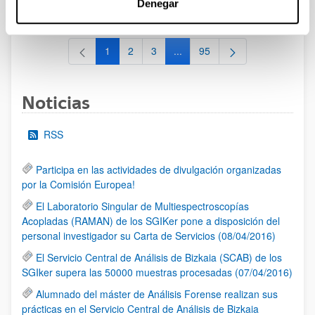
Denegar
al 30/07/2026 (ambos incluídos)
1
2
3
...
95
Página
Página
Página
Páginas intermedias Use TAB 
Página
Noticias
RSS
Participa en las actividades de divulgación organizadas
por la Comisión Europea!
El Laboratorio Singular de Multiespectroscopías
Acopladas (RAMAN) de los SGIKer pone a disposición del
personal investigador su Carta de Servicios (08/04/2016)
El Servicio Central de Análisis de Bizkaia (SCAB) de los
SGIker supera las 50000 muestras procesadas (07/04/2016)
Alumnado del máster de Análisis Forense realizan sus
prácticas en el Servicio Central de Análisis de Bizkaia