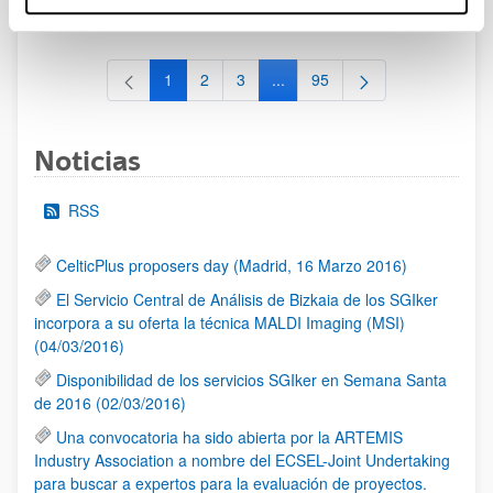
al 30/07/2026 (ambos incluídos)
1
2
3
...
95
Página
Página
Página
Páginas intermedias Use TAB 
Página
Noticias
RSS
CelticPlus proposers day (Madrid, 16 Marzo 2016)
El Servicio Central de Análisis de Bizkaia de los SGIker
incorpora a su oferta la técnica MALDI Imaging (MSI)
(04/03/2016)
Disponibilidad de los servicios SGIker en Semana Santa
de 2016 (02/03/2016)
Una convocatoria ha sido abierta por la ARTEMIS
Industry Association a nombre del ECSEL-Joint Undertaking
para buscar a expertos para la evaluación de proyectos.