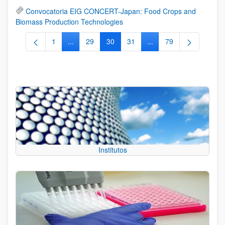
Convocatoria EIG CONCERT-Japan: Food Crops and
Biomass Production Technologies
1
...
29
30
31
...
79
Página
Páginas intermedias Use TAB para desplazarse.
Página
Página
Página
Páginas intermedias Us
Página
Institutos