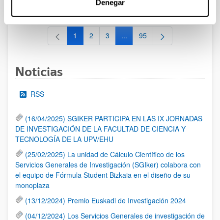
Denegar
al 30/07/2026 (ambos incluídos)
1
2
3
...
95
Página
Página
Página
Páginas intermedias Use TAB 
Página
Noticias
RSS
(16/04/2025) SGIKER PARTICIPA EN LAS IX JORNADAS
DE INVESTIGACIÓN DE LA FACULTAD DE CIENCIA Y
TECNOLOGÍA DE LA UPV/EHU
(25/02/2025) La unidad de Cálculo Científico de los
Servicios Generales de Investigación (SGIker) colabora con
el equipo de Fórmula Student Bizkaia en el diseño de su
monoplaza
(13/12/2024) Premio Euskadi de Investigación 2024
(04/12/2024) Los Servicios Generales de investigación de