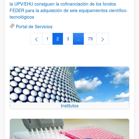
la UPV/EHU consiguen la cofinanciación de los fondos
FEDER para la adquisición de seis equipamientos científico-
tecnológicos
Portal de Servicios
1
2
3
...
79
Página
Página
Página
Páginas intermedias Use TAB 
Página
Institutos