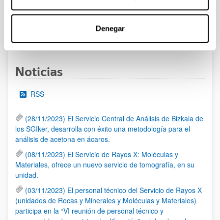
al 30/07/2026 (ambos incluídos)
Denegar
1
2
3
...
95
Página
Página
Página
Páginas intermedias Use TAB 
Página
Noticias
RSS
(28/11/2023) El Servicio Central de Análisis de Bizkaia de
los SGIker, desarrolla con éxito una metodología para el
análisis de acetona en ácaros.
(08/11/2023) El Servicio de Rayos X: Moléculas y
Materiales, ofrece un nuevo servicio de tomografía, en su
unidad.
(03/11/2023) El personal técnico del Servicio de Rayos X
(unidades de Rocas y Minerales y Moléculas y Materiales)
participa en la “VI reunión de personal técnico y