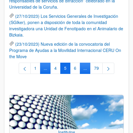
responsables de servicios de difracción” celebrado en la
Universidad de la Coruña.
(27/10/2023) Los Servicios Generales de Investigación
(SGIker), ponen a disposición de toda la comunidad
investigadora una Unidad de Fenotipado en el Animalario de
Bizkaia.
(23/10/2023) Nueva edición de la convocatoria del
Programa de Ayudas a la Movilidad Internacional CERU On
the Move
1
...
4
5
6
...
79
Página
Páginas intermedias Use TAB para desplazars
Página
Página
Página
Páginas intermedias Use
Página
Institutos