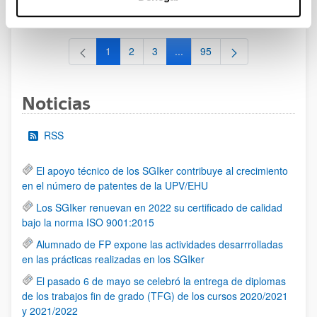
al 30/07/2026 (ambos incluídos)
1
2
3
...
95
Página
Página
Página
Páginas intermedias Use TAB 
Página
Noticias
RSS
El apoyo técnico de los SGIker contribuye al crecimiento
en el número de patentes de la UPV/EHU
Los SGIker renuevan en 2022 su certificado de calidad
bajo la norma ISO 9001:2015
Alumnado de FP expone las actividades desarrrolladas
en las prácticas realizadas en los SGIker
El pasado 6 de mayo se celebró la entrega de diplomas
de los trabajos fin de grado (TFG) de los cursos 2020/2021
y 2021/2022