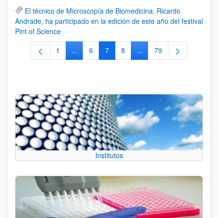
El técnico de Microscopía de Biomedicina, Ricardo
Andrade, ha participado en la edición de este año del festival
Pint of Science
1
...
6
7
8
...
79
Página
Páginas intermedias Use TAB para desplazars
Página
Página
Página
Páginas intermedias Use
Página
Institutos