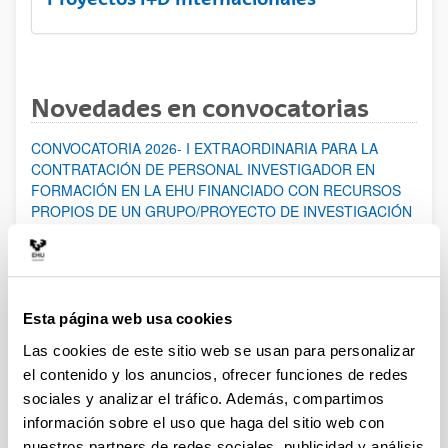
Novedades en convocatorias
CONVOCATORIA 2026- I EXTRAORDINARIA PARA LA
CONTRATACIÓN DE PERSONAL INVESTIGADOR EN
FORMACIÓN EN LA EHU FINANCIADO CON RECURSOS
PROPIOS DE UN GRUPO/PROYECTO DE INVESTIGACIÓN
Abierto el plazo de presentación: 07/08/2026 - 14/08/2026
ABIERTO EL PLAZO DE PRESENTACIÓN DE SOLICITUDES
HASTA EL 14/08/2026
Esta página web usa cookies
Ayudas para financiación de la adquisición y renovación de
infraestructura científica y fondos bibliográficos en la
Las cookies de este sitio web se usan para personalizar
UPV/EHU 2026
el contenido y los anuncios, ofrecer funciones de redes
Trámite abierto
sociales y analizar el tráfico. Además, compartimos
información sobre el uso que haga del sitio web con
25/03/2026: Corrección de errores del listado provisional de
solicitudes admitidas y excluidas. 23/03/2026: Relación
nuestros partners de redes sociales, publicidad y análisis