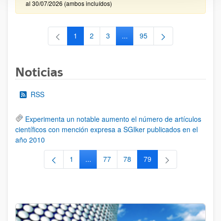
al 30/07/2026 (ambos incluídos)
1
2
3
...
95
Página
Página
Página
Páginas intermedias Use TAB 
Página
Noticias
RSS
Experimenta un notable aumento el número de artículos
científicos con mención expresa a SGIker publicados en el
año 2010
1
...
77
78
79
Página
Páginas intermedias Use TAB para despla
Página
Página
Página