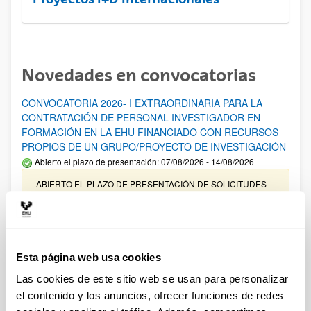
Novedades en convocatorias
CONVOCATORIA 2026- I EXTRAORDINARIA PARA LA
CONTRATACIÓN DE PERSONAL INVESTIGADOR EN
FORMACIÓN EN LA EHU FINANCIADO CON RECURSOS
PROPIOS DE UN GRUPO/PROYECTO DE INVESTIGACIÓN
Abierto el plazo de presentación: 07/08/2026 - 14/08/2026
ABIERTO EL PLAZO DE PRESENTACIÓN DE SOLICITUDES
HASTA EL 14/08/2026
Ayudas para financiación de la adquisición y renovación de
infraestructura científica y fondos bibliográficos en la
UPV/EHU 2026
Esta página web usa cookies
Trámite abierto
Las cookies de este sitio web se usan para personalizar
25/03/2026: Corrección de errores del listado provisional de
el contenido y los anuncios, ofrecer funciones de redes
solicitudes admitidas y excluidas. 23/03/2026: Relación