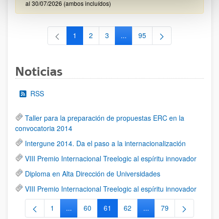
al 30/07/2026 (ambos incluídos)
1
2
3
...
95
Página
Página
Página
Páginas intermedias Use TAB 
Página
Noticias
RSS
Taller para la preparación de propuestas ERC en la
convocatoria 2014
Intergune 2014. Da el paso a la internacionalización
VIII Premio Internacional Treelogic al espíritu innovador
Diploma en Alta Dirección de Universidades
VIII Premio Internacional Treelogic al espíritu innovador
1
...
60
61
62
...
79
Página
Páginas intermedias Use TAB para desplazarse.
Página
Página
Página
Páginas intermedias Us
Página