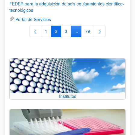
FEDER para la adquisición de seis equipamientos científico-
tecnológicos
Portal de Servicios
1
2
3
...
79
Página
Página
Página
Páginas intermedias Use TAB 
Página
Institutos