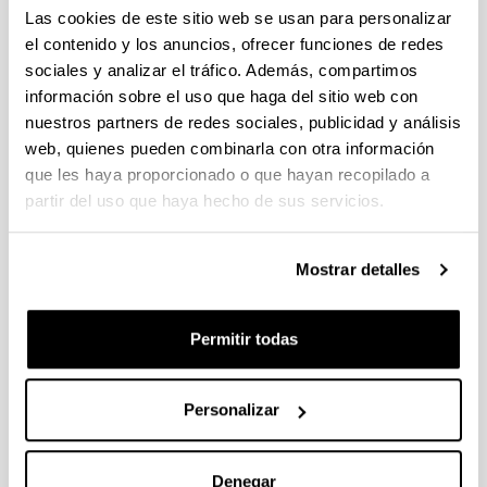
individuales 14/09/2026, propuestas coordinadas 11/09/2026
Las cookies de este sitio web se usan para personalizar
el contenido y los anuncios, ofrecer funciones de redes
FUNDACION LA CAIXA JUNIOR LEADER RETAINING
sociales y analizar el tráfico. Además, compartimos
PROGRAMME 2027
información sobre el uso que haga del sitio web con
Trámite abierto
nuestros partners de redes sociales, publicidad y análisis
CONVOCATORIA PARA LA CONTRATACIÓN DE
web, quienes pueden combinarla con otra información
PERSONAL INVESTIGADOR DOCTOR EN LA UPV/EHU
que les haya proporcionado o que hayan recopilado a
(2026)
partir del uso que haya hecho de sus servicios.
Trámite abierto (Plazo de presentación de solicitudes: 03/06/2026 -
25/06/2026 23:59)
16/07/2026: Listado provisional de solicitudes admitidas y
Mostrar detalles
excluidas para evaluación. Plazo alegaciones: del 17/07/2026
al 30/07/2026 (ambos incluídos)
Permitir todas
CONVOCATORIA 2026-I PARA LA CONTRATACIÓN DE
PERSONAL INVESTIGADOR EN FORMACIÓN EN LA EHU
FINANCIADO CON RECURSOS PROPIOS DE UN
Personalizar
GRUPO/PROYECTO DE INVESTIGACIÓN
09/07/2026: Fase 2. Resolución Definitiva de concedidos y
denegados
Denegar