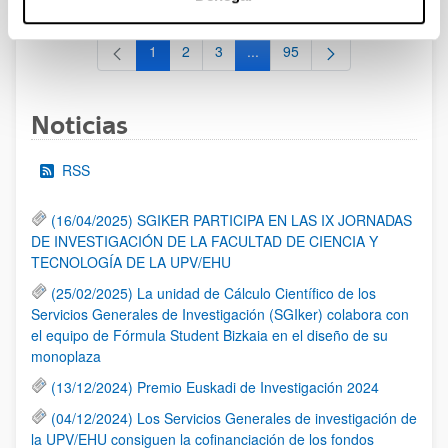
1
2
3
...
95
Página
Página
Página
Páginas intermedias Use TAB 
Página
Noticias
RSS
(16/04/2025) SGIKER PARTICIPA EN LAS IX JORNADAS
DE INVESTIGACIÓN DE LA FACULTAD DE CIENCIA Y
TECNOLOGÍA DE LA UPV/EHU
(25/02/2025) La unidad de Cálculo Científico de los
Servicios Generales de Investigación (SGIker) colabora con
el equipo de Fórmula Student Bizkaia en el diseño de su
monoplaza
(13/12/2024) Premio Euskadi de Investigación 2024
(04/12/2024) Los Servicios Generales de investigación de
la UPV/EHU consiguen la cofinanciación de los fondos