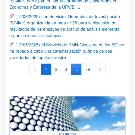
(SGIker) participan en las XI Jornadas de Doctorados en
Economía y Empresa de la UPV/EHU
(12/06/2025) Los Servicios Generales de Investigación
(SGIker) organizan la jornada nº 28 para la discusión de
resultados de los ensayos de aptitud de análisis elemental
orgánico y análisis isotópico
(13/05/2025) El Servicio de RMN-Gipuzkoa de los SGIker
ha llevado a cabo una caracterización química de dos
variedades de lúpulo silvestre
1
2
3
...
79
Página
Página
Página
Páginas intermedias Use TAB 
Página
Institutos