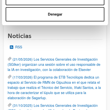
al 30/07/2026 (ambos incluídos)
Denegar
1
2
3
...
95
Página
Página
Página
Páginas intermedias Use TAB 
Página
Noticias
RSS
(21/05/2026) Los Servicios Generales de Investigación
(SGIker) organizan una sesión sobre el uso responsable de
la IA en investigación, con la colaboración de Elsevier
(17/03/2026) El programa de ETB Tecnólopis dedica un
espacio al Servicio de RMN de Gipuzkoa en el que relata el
trabajo que realiza el Técnico del Servicio, Iñaki Santos, a la
hora de caracterizar el lúpulo que se utiliza para la
elaboración de Sagarlup.
(31/10/2025) Los Servicios Generales de Investigación