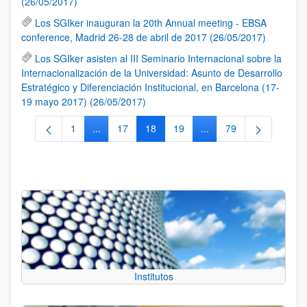
(26/05/2017)
Los SGIker inauguran la 20th Annual meeting - EBSA
conference, Madrid 26-28 de abril de 2017 (26/05/2017)
Los SGIker asisten al III Seminario Internacional sobre la
Internacionalización de la Universidad: Asunto de Desarrollo
Estratégico y Diferenciación Institucional, en Barcelona (17-
19 mayo 2017) (26/05/2017)
1
...
17
18
19
...
79
Página
Páginas intermedias Use TAB para desplazarse.
Página
Página
Página
Páginas intermedias Us
Página
Institutos