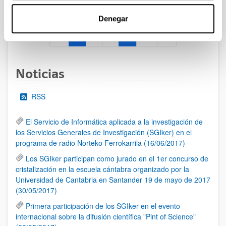
al 30/07/2026 (ambos incluídos)
Denegar
1
2
3
...
95
Página
Página
Página
Páginas intermedias Use TAB 
Página
Noticias
RSS
El Servicio de Informática aplicada a la investigación de
los Servicios Generales de Investigación (SGIker) en el
programa de radio Norteko Ferrokarrila (16/06/2017)
Los SGIker participan como jurado en el 1er concurso de
cristalización en la escuela cántabra organizado por la
Universidad de Cantabria en Santander 19 de mayo de 2017
(30/05/2017)
Primera participación de los SGIker en el evento
internacional sobre la difusión científica "Pint of Science"