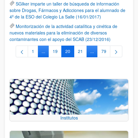
SGIker imparte un taller de búsqueda de información
sobre Drogas, Fármacos y Adicciones para el alumnado de
4º de la ESO del Colegio La Salle (16/01/2017)
Monitorización de la actividad catalítica y cinética de
nuevos materiales para la eliminación de diversos
contaminantes con el apoyo del SCAB (23/12/2016)
1
...
19
20
21
...
79
Página
Páginas intermedias Use TAB para desplazarse.
Página
Página
Página
Páginas intermedias Us
Página
Institutos