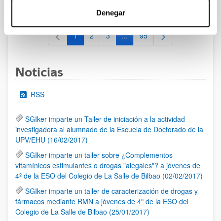
al 30/07/2026 (ambos incluídos)
Denegar
1
2
3
...
95
Página
Página
Página
Páginas intermedias Use TAB 
Página
Noticias
RSS
SGIker imparte un Taller de iniciación a la actividad
investigadora al alumnado de la Escuela de Doctorado de la
UPV/EHU (16/02/2017)
SGIker imparte un taller sobre ¿Complementos
vitamínicos estimulantes o drogas "alegales"? a jóvenes de
4º de la ESO del Colegio de La Salle de Bilbao (02/02/2017)
SGIker imparte un taller de caracterización de drogas y
fármacos mediante RMN a jóvenes de 4º de la ESO del
Colegio de La Salle de Bilbao (25/01/2017)