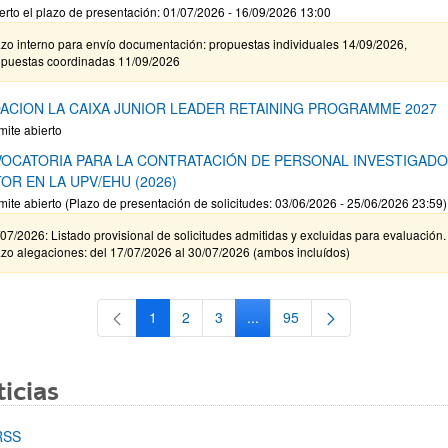
erto el plazo de presentación: 01/07/2026 - 16/09/2026 13:00
zo interno para envío documentación: propuestas individuales 14/09/2026,
opuestas coordinadas 11/09/2026
ACION LA CAIXA JUNIOR LEADER RETAINING PROGRAMME 2027
mite abierto
OCATORIA PARA LA CONTRATACIÓN DE PERSONAL INVESTIGAD
OR EN LA UPV/EHU (2026)
mite abierto (Plazo de presentación de solicitudes: 03/06/2026 - 25/06/2026 23:59)
07/2026: Listado provisional de solicitudes admitidas y excluidas para evaluación.
zo alegaciones: del 17/07/2026 al 30/07/2026 (ambos incluídos)
1
2
3
...
95
Página
Página
Página
Páginas intermedias Use TAB 
Página
icias
RSS