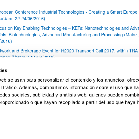
ropean Conference Industrial Technologies - Creating a Smart Europe
erdam, 22-24/06/2016)
cus on Key Enabling Technologies – KETs: Nanotechnologies and Adv
ials, Biotechnologies, Advanced Manufacturing and Processing (Mainz,
/2016)
twork and Brokerage Event for H2020 Transport Call 2017, within TRA
rence (Varsovia 21/04/2016)
rnada información H2020 ICT-LEIT PPP5G. 2º Convocatoria (Bolonia,
ies
/2016)
web se usan para personalizar el contenido y los anuncios, ofrec
rnada Informativa JTI ECSEL (Madrid, 14 Marzo 2016)
el tráfico. Además, compartimos información sobre el uso que ha
1
...
28
29
30
...
79
edes sociales, publicidad y análisis web, quienes pueden combin
Página
Páginas intermedias Use TAB para desplazarse.
Página
Página
Página
Páginas intermedias Us
Página
proporcionado o que hayan recopilado a partir del uso que haya
pa
Ayuda