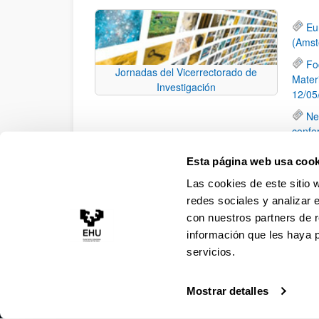
Eu
(Amst
Fo
Jornadas del Vicerrectorado de
Mater
Investigación
12/05
Ne
confe
Jo
Esta página web usa cook
17/03
Las cookies de este sitio 
Jo
redes sociales y analizar 
con nuestros partners de r
información que les haya 
servicios.
Mostrar detalles
Accesibilidad
Información legal
Contacto
Ma