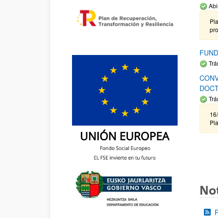
Abi
Pla
pr
FUND
Trá
CONV
DOCT
Trá
16/
Pla
Not