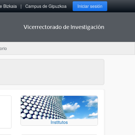
 Bizkaia
Campus de Gipuzkoa
Iniciar sesión
Vicerrectorado de Investigación
orio
Institutos