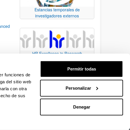
Estancias temporales de
investigadores externos
anced
HR Excellence in Research
Permitir todas
er funciones de
ga del sitio web
Personalizar
arla con otra
e TAB para desplazarse.
 hecho de sus
Denegar
EHU