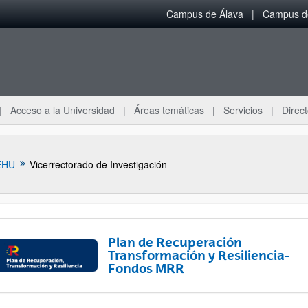
Campus de Álava
Campus de
Acceso a la Universidad
Áreas temáticas
Servicios
Direct
EHU
Vicerrectorado de Investigación
Plan de Recuperación
Transformación y Resiliencia-
Fondos MRR
ar subpáginas