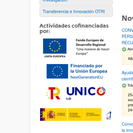
Transferencia e Innovación OTRI
No
Actividades cofinanciadas
CONV
por:
PERS
RECU
Abi
AB
Ayuda
cient
Trá
25/
exc
pre
24
Convoc
la in