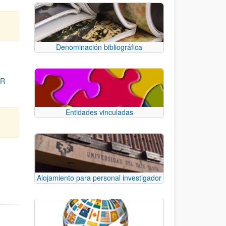
Denominación bibliográfica
OR
Entidades vinculadas
para desplazarse.
Alojamiento para personal investigador