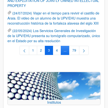
AND EXPLOITATION OF JOINTLY OWNED INTELLECTUAL
PROPERTY
(24/07/2024) Viajar en el tiempo para revivir el castillo de
Araia. El video de un alumno de la UPV/EHU muestra una
reconstrucción histórica de la fortaleza alavesa del siglo XIII
(22/05/2024) Los Servicios Generales de Investigación
de la UPV/EHU presenta su tomógrafo computarizado, único
en el Estado por su alta resolución
1
2
3
4
...
79
Página
Página
Página
Página
Páginas intermedias Use TA
Página
Institutos