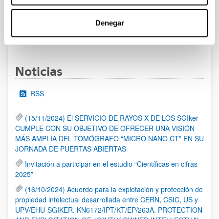
al 30/07/2026 (ambos incluídos)
Denegar
1
2
3
...
95
Página
Página
Página
Páginas intermedias Use TAB 
Página
Noticias
RSS
(15/11/2024) El SERVICIO DE RAYOS X DE LOS SGIker
CUMPLE CON SU OBJETIVO DE OFRECER UNA VISIÓN
MÁS AMPLIA DEL TOMÓGRAFO “MICRO NANO CT” EN SU
JORNADA DE PUERTAS ABIERTAS
Invitación a participar en el estudio “Científicas en cifras
2025”
(16/10/2024) Acuerdo para la explotación y protección de
propiedad intelectual desarrollada entre CERN, CSIC, US y
UPV/EHU-SGIKER. KN6172/IPT/KT/EP/263A. PROTECTION