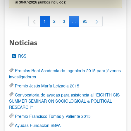
al 30/07/2026 (ambos incluídos)
1
2
3
...
95
Página
Página
Página
Páginas intermedias Use TAB 
Página
Noticias
RSS
Premios Real Academia de Ingeniería 2015 para jóvenes
investigadores
Premio Jesús María Leizaola 2015
Convocatoria de ayudas para asistencia al "EIGHTH CIS
SUMMER SEMINAR ON SOCIOLOGICAL & POLITICAL
RESEARCH"
Premio Francisco Tomás y Valiente 2015
Ayudas Fundación BBVA