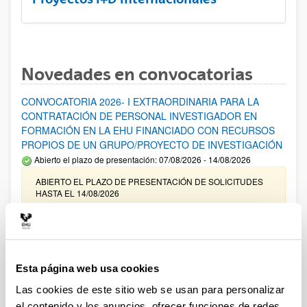
Novedades en convocatorias
CONVOCATORIA 2026- I EXTRAORDINARIA PARA LA
CONTRATACIÓN DE PERSONAL INVESTIGADOR EN
FORMACIÓN EN LA EHU FINANCIADO CON RECURSOS
PROPIOS DE UN GRUPO/PROYECTO DE INVESTIGACIÓN
Abierto el plazo de presentación: 07/08/2026 - 14/08/2026
ABIERTO EL PLAZO DE PRESENTACIÓN DE SOLICITUDES
HASTA EL 14/08/2026
Ayudas para financiación de la adquisición y renovación de
infraestructura científica y fondos bibliográficos en la
UPV/EHU 2026
Esta página web usa cookies
Trámite abierto
Las cookies de este sitio web se usan para personalizar
25/03/2026: Corrección de errores del listado provisional de
solicitudes admitidas y excluidas. 23/03/2026: Relación
el contenido y los anuncios, ofrecer funciones de redes