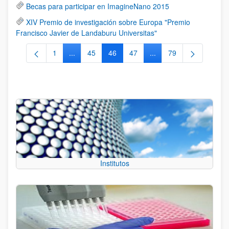
Becas para participar en ImagineNano 2015
XIV Premio de investigación sobre Europa "Premio
Francisco Javier de Landaburu Universitas"
1
...
45
46
47
...
79
Página
Páginas intermedias Use TAB para desplazarse.
Página
Página
Página
Páginas intermedias Us
Página
Institutos