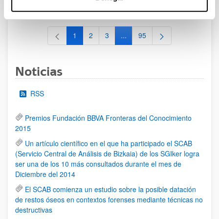
al 30/07/2026 (ambos incluídos)
1
2
3
...
95
Página
Página
Página
Páginas intermedias Use TAB 
Página
Noticias
RSS
Premios Fundación BBVA Fronteras del Conocimiento
2015
Un artículo científico en el que ha participado el SCAB
(Servicio Central de Análisis de Bizkaia) de los SGIker logra
ser una de los 10 más consultados durante el mes de
Diciembre del 2014
El SCAB comienza un estudio sobre la posible datación
de restos óseos en contextos forenses mediante técnicas no
destructivas