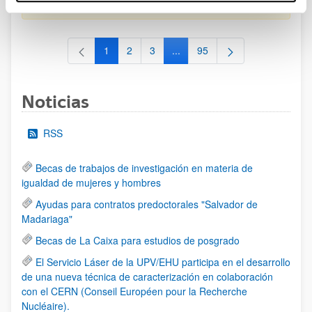
al 30/07/2026 (ambos incluídos)
1
2
3
...
95
Página
Página
Página
Páginas intermedias Use TAB 
Página
Noticias
RSS
Becas de trabajos de investigación en materia de
igualdad de mujeres y hombres
Ayudas para contratos predoctorales "Salvador de
Madariaga"
Becas de La Caixa para estudios de posgrado
El Servicio Láser de la UPV/EHU participa en el desarrollo
de una nueva técnica de caracterización en colaboración
con el CERN (Conseil Européen pour la Recherche
Nucléaire).