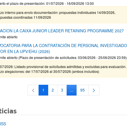
erto el plazo de presentación: 01/07/2026 - 16/09/2026 13:00
zo interno para envío documentación: propuestas individuales 14/09/2026,
opuestas coordinadas 11/09/2026
ACION LA CAIXA JUNIOR LEADER RETAINING PROGRAMME 2027
mite abierto
OCATORIA PARA LA CONTRATACIÓN DE PERSONAL INVESTIGAD
OR EN LA UPV/EHU (2026)
mite abierto (Plazo de presentación de solicitudes: 03/06/2026 - 25/06/2026 23:59)
07/2026: Listado provisional de solicitudes admitidas y excluidas para evaluación.
zo alegaciones: del 17/07/2026 al 30/07/2026 (ambos incluídos)
1
2
3
...
95
Página
Página
Página
Páginas intermedias Use TAB 
Página
icias
RSS