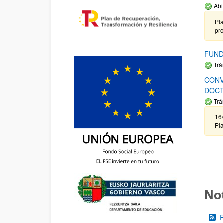
Abi
Pla
pr
FUND
Trá
CONV
DOCT
Trá
16/
Pla
Not