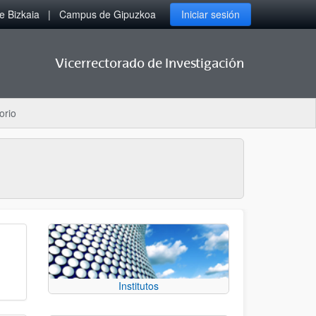
 Bizkaia
Campus de Gipuzkoa
Iniciar sesión
Vicerrectorado de Investigación
orio
Institutos