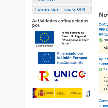
Transferencia e Innovación OTRI
No
Actividades cofinanciadas
CONV
por:
PERS
RECU
Abi
AB
Ayuda
cient
Trá
25/
exc
pre
24
Convoc
la in