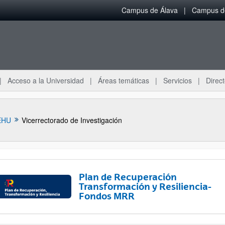
Campus de Álava
Campus de
Acceso a la Universidad
Áreas temáticas
Servicios
Direct
EHU
Vicerrectorado de Investigación
Plan de Recuperación
Transformación y Resiliencia-
Fondos MRR
ar subpáginas