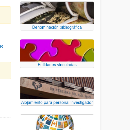
Denominación bibliográfica
OR
Entidades vinculadas
para desplazarse.
Alojamiento para personal investigador