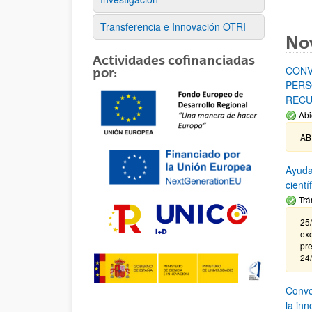
Transferencia e Innovación OTRI
No
Actividades cofinanciadas
CONV
por:
PERS
RECU
Abi
AB
Ayuda
cient
Trá
25/
exc
pre
24
Convoc
la in