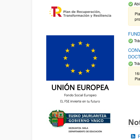
Abi
Pla
pr
FUND
Trá
CONV
DOCT
Trá
16/
Pla
Not