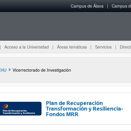
Campus de Álava
Campus de
Acceso a la Universidad
Áreas temáticas
Servicios
Direct
EHU
Vicerrectorado de Investigación
Plan de Recuperación
Transformación y Resiliencia-
Fondos MRR
ar subpáginas