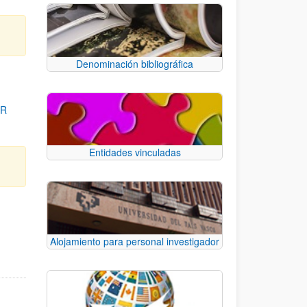
Denominación bibliográfica
OR
Entidades vinculadas
para desplazarse.
Alojamiento para personal investigador