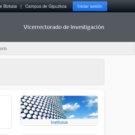
 Bizkaia
Campus de Gipuzkoa
Iniciar sesión
Vicerrectorado de Investigación
orio
Institutos