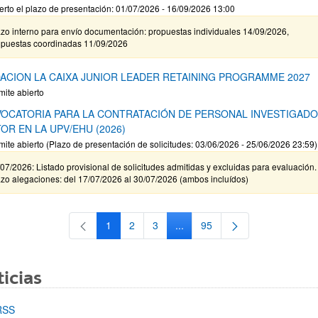
erto el plazo de presentación: 01/07/2026 - 16/09/2026 13:00
zo interno para envío documentación: propuestas individuales 14/09/2026,
opuestas coordinadas 11/09/2026
ACION LA CAIXA JUNIOR LEADER RETAINING PROGRAMME 2027
mite abierto
OCATORIA PARA LA CONTRATACIÓN DE PERSONAL INVESTIGAD
OR EN LA UPV/EHU (2026)
mite abierto (Plazo de presentación de solicitudes: 03/06/2026 - 25/06/2026 23:59)
07/2026: Listado provisional de solicitudes admitidas y excluidas para evaluación.
zo alegaciones: del 17/07/2026 al 30/07/2026 (ambos incluídos)
1
2
3
...
95
Página
Página
Página
Páginas intermedias Use TAB 
Página
icias
RSS