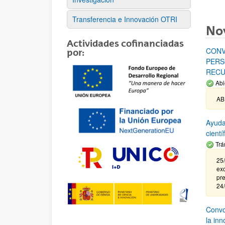
Transferencia e Innovación OTRI
No
Actividades cofinanciadas
CONV
por:
PERS
RECU
Abi
AB
Ayuda
cient
Trá
25/
exc
pre
24
Convoc
la in