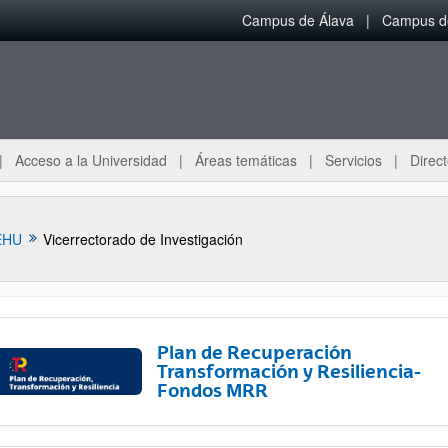
Campus de Álava
Campus de
Acceso a la Universidad
Áreas temáticas
Servicios
Direct
EHU
Vicerrectorado de Investigación
Plan de Recuperación
Transformación y Resiliencia-
Fondos MRR
ar subpáginas