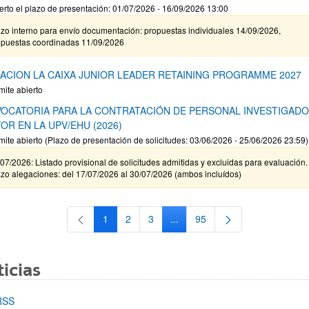
erto el plazo de presentación: 01/07/2026 - 16/09/2026 13:00
zo interno para envío documentación: propuestas individuales 14/09/2026,
opuestas coordinadas 11/09/2026
ACION LA CAIXA JUNIOR LEADER RETAINING PROGRAMME 2027
mite abierto
OCATORIA PARA LA CONTRATACIÓN DE PERSONAL INVESTIGAD
OR EN LA UPV/EHU (2026)
mite abierto (Plazo de presentación de solicitudes: 03/06/2026 - 25/06/2026 23:59)
07/2026: Listado provisional de solicitudes admitidas y excluidas para evaluación.
zo alegaciones: del 17/07/2026 al 30/07/2026 (ambos incluídos)
1
2
3
...
95
Página
Página
Página
Páginas intermedias Use TAB 
Página
icias
RSS