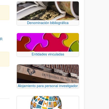
Denominación bibliográfica
OR
Entidades vinculadas
para desplazarse.
Alojamiento para personal investigador