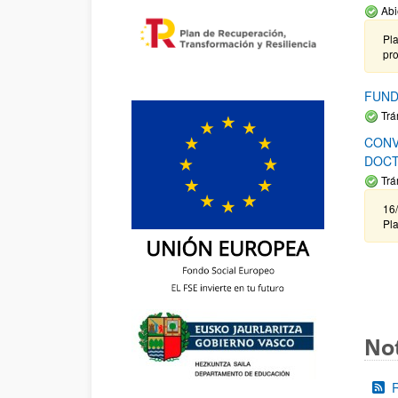
Abi
Pla
pr
FUND
Trá
CONV
DOCT
Trá
16/
Pla
Not