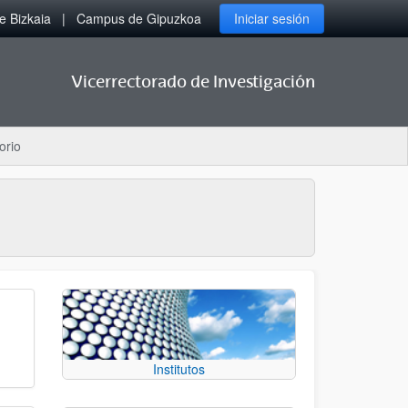
 Bizkaia
Campus de Gipuzkoa
Iniciar sesión
Vicerrectorado de Investigación
orio
Institutos