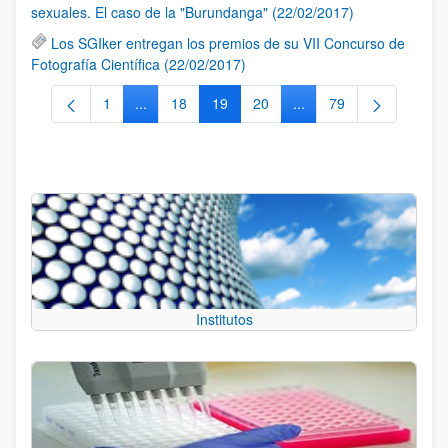
sexuales. El caso de la "Burundanga" (22/02/2017)
Los SGIker entregan los premios de su VII Concurso de
Fotografía Científica (22/02/2017)
1
...
18
19
20
...
79
Página
Páginas intermedias Use TAB para desplazarse.
Página
Página
Página
Páginas intermedias Us
Página
Institutos