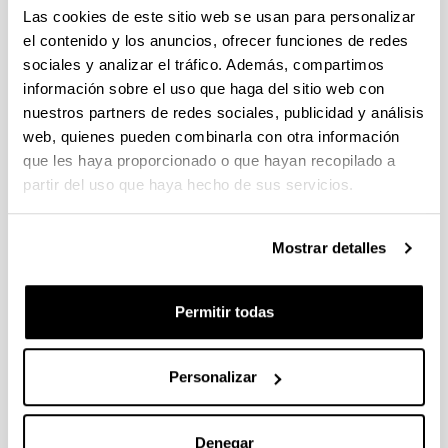
individuales 14/09/2026, propuestas coordinadas 11/09/2026
Las cookies de este sitio web se usan para personalizar
el contenido y los anuncios, ofrecer funciones de redes
FUNDACION LA CAIXA JUNIOR LEADER RETAINING
sociales y analizar el tráfico. Además, compartimos
PROGRAMME 2027
información sobre el uso que haga del sitio web con
Trámite abierto
nuestros partners de redes sociales, publicidad y análisis
CONVOCATORIA PARA LA CONTRATACIÓN DE
web, quienes pueden combinarla con otra información
PERSONAL INVESTIGADOR DOCTOR EN LA UPV/EHU
que les haya proporcionado o que hayan recopilado a
(2026)
partir del uso que haya hecho de sus servicios.
Trámite abierto (Plazo de presentación de solicitudes: 03/06/2026 -
25/06/2026 23:59)
16/07/2026: Listado provisional de solicitudes admitidas y
Mostrar detalles
excluidas para evaluación. Plazo alegaciones: del 17/07/2026
al 30/07/2026 (ambos incluídos)
Permitir todas
CONVOCATORIA 2026-I PARA LA CONTRATACIÓN DE
PERSONAL INVESTIGADOR EN FORMACIÓN EN LA EHU
FINANCIADO CON RECURSOS PROPIOS DE UN
Personalizar
GRUPO/PROYECTO DE INVESTIGACIÓN
09/07/2026: Fase 2. Resolución Definitiva de concedidos y
denegados
Denegar