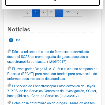
1
2
3
...
95
Página
Página
Página
Páginas intermedias Use TAB 
Página
Noticias
RSS
Décima edición del curso de formación desarrollado
desde el SCAB en cromatografía de gases acoplado a
espectrometría de masas. (12/05/2017)
El investigador Diego M. A. Guérin inicia una campaña en
Precipita (FECYT) para recaudar fondos para prevención de
enfermedades tropicales desatendidas
El Servicio de Espectroscopía Fotoelectrónica de Rayos
X, XPS, de los Servicios Generales de Investigación, SGIker,
hace pública su Carta de Servicios (23/03/2017)
Retos en la determinación de drogas usadas en asaltos