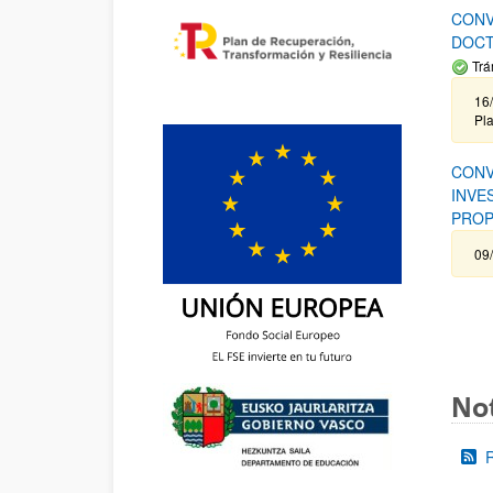
CONV
DOCT
Trá
16/
Pla
CONV
INVE
PROP
09
Not