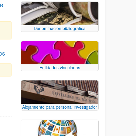
OR
Denominación bibliográfica
OS
Entidades vinculadas
para desplazarse.
Alojamiento para personal investigador