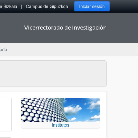
 Bizkaia
Campus de Gipuzkoa
Iniciar sesión
Vicerrectorado de Investigación
orio
Institutos