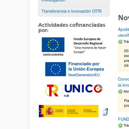
Transferencia e Innovación OTRI
No
Actividades cofinanciadas
Ayuda
por:
cient
Trá
25/
exc
pre
24
Convoc
la in
Abi
Pla
pr
FUND
Trá