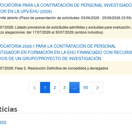
OCATORIA PARA LA CONTRATACIÓN DE PERSONAL INVESTIGAD
OR EN LA UPV/EHU (2026)
mite abierto (Plazo de presentación de solicitudes: 03/06/2026 - 25/06/2026 23:59)
07/2026: Listado provisional de solicitudes admitidas y excluidas para evaluación.
zo alegaciones: del 17/07/2026 al 30/07/2026 (ambos incluídos)
OCATORIA 2026-I PARA LA CONTRATACIÓN DE PERSONAL
STIGADOR EN FORMACIÓN EN LA EHU FINANCIADO CON RECURS
IOS DE UN GRUPO/PROYECTO DE INVESTIGACIÓN
/07/2026: Fase 2. Resolución Definitiva de concedidos y denegados
1
2
3
...
95
Página
Página
Página
Páginas intermedias Use TAB 
Página
icias
RSS