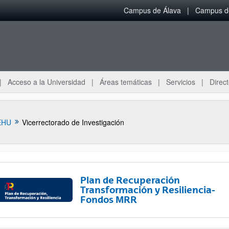
Campus de Álava
Campus de
Acceso a la Universidad
Áreas temáticas
Servicios
Direct
EHU
Vicerrectorado de Investigación
Plan de Recuperación
Transformación y Resiliencia-
Fondos MRR
ar subpáginas