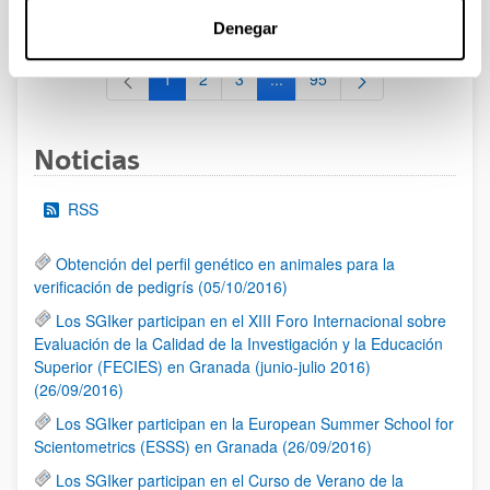
al 30/07/2026 (ambos incluídos)
Denegar
1
2
3
...
95
Página
Página
Página
Páginas intermedias Use TAB 
Página
Noticias
RSS
Obtención del perfil genético en animales para la
verificación de pedigrís (05/10/2016)
Los SGIker participan en el XIII Foro Internacional sobre
Evaluación de la Calidad de la Investigación y la Educación
Superior (FECIES) en Granada (junio-julio 2016)
(26/09/2016)
Los SGIker participan en la European Summer School for
Scientometrics (ESSS) en Granada (26/09/2016)
Los SGIker participan en el Curso de Verano de la