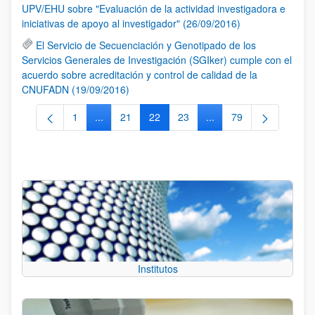
UPV/EHU sobre "Evaluación de la actividad investigadora e
iniciativas de apoyo al investigador" (26/09/2016)
El Servicio de Secuenciación y Genotipado de los
Servicios Generales de Investigación (SGIker) cumple con el
acuerdo sobre acreditación y control de calidad de la
CNUFADN (19/09/2016)
1
...
21
22
23
...
79
Página
Páginas intermedias Use TAB para desplazarse.
Página
Página
Página
Páginas intermedias Us
Página
Institutos