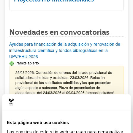
Novedades en convocatorias
Ayudas para financiación de la adquisición y renovación de
infraestructura científica y fondos bibliográficos en la
UPV/EHU 2026
Trámite abierto
25/03/2026: Corrección de errores del listado provisional de
solicitudes admitidas y excluidas. 23/03/2026: Relación
provisional de las solicitudes admitidas y las que presentan
algún aspecto a subsanar. Plazo de presentación de
alegaciones: del 24/03/2026 al 09/04/2026 (ambos incluídos)
Convocatoria de ayudas para el fomento de la cultura
científica, tecnológica y de la innovación (FECYT) 2026
Abierto el plazo de presentación: 01/07/2026 - 16/09/2026 13:00
Esta página web usa cookies
Plazo interno para envío documentación: propuestas
Las cookies de este sitio web se usan para personalizar