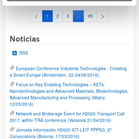
1
2
3
...
95
Página
Página
Página
Páginas intermedias Use TAB 
Página
Noticias
RSS
European Conference Industrial Technologies - Creating
a Smart Europe (Amsterdam, 22-24/06/2016)
Focus on Key Enabling Technologies – KETs:
Nanotechnologies and Advanced Materials, Biotechnologies,
Advanced Manufacturing and Processing (Mainz,
12/05/2016)
Network and Brokerage Event for H2020 Transport Call
2017, within TRA conference (Varsovia 21/04/2016)
Jornada información H2020 ICT-LEIT PPP5G. 2º
Convocatoria (Bolonia, 17/03/2016)