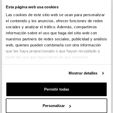
individuales 14/09/2026, propuestas coordinadas 11/09/2026
Esta página web usa cookies
FUNDACION LA CAIXA JUNIOR LEADER RETAINING
Las cookies de este sitio web se usan para personalizar
PROGRAMME 2027
el contenido y los anuncios, ofrecer funciones de redes
Trámite abierto
sociales y analizar el tráfico. Además, compartimos
CONVOCATORIA PARA LA CONTRATACIÓN DE
información sobre el uso que haga del sitio web con
PERSONAL INVESTIGADOR DOCTOR EN LA UPV/EHU
nuestros partners de redes sociales, publicidad y análisis
(2026)
web, quienes pueden combinarla con otra información
Trámite abierto (Plazo de presentación de solicitudes: 03/06/2026 -
que les haya proporcionado o que hayan recopilado a
25/06/2026 23:59)
partir del uso que haya hecho de sus servicios.
16/07/2026: Listado provisional de solicitudes admitidas y
excluidas para evaluación. Plazo alegaciones: del 17/07/2026
al 30/07/2026 (ambos incluídos)
Mostrar detalles
CONVOCATORIA 2026-I PARA LA CONTRATACIÓN DE
PERSONAL INVESTIGADOR EN FORMACIÓN EN LA EHU
Permitir todas
FINANCIADO CON RECURSOS PROPIOS DE UN
GRUPO/PROYECTO DE INVESTIGACIÓN
09/07/2026: Fase 2. Resolución Definitiva de concedidos y
Personalizar
denegados