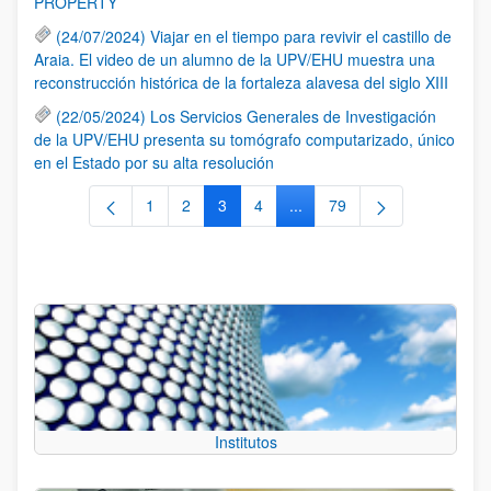
PROPERTY
(24/07/2024) Viajar en el tiempo para revivir el castillo de
Araia. El video de un alumno de la UPV/EHU muestra una
reconstrucción histórica de la fortaleza alavesa del siglo XIII
(22/05/2024) Los Servicios Generales de Investigación
de la UPV/EHU presenta su tomógrafo computarizado, único
en el Estado por su alta resolución
1
2
3
4
...
79
Página
Página
Página
Página
Páginas intermedias Use TA
Página
Institutos