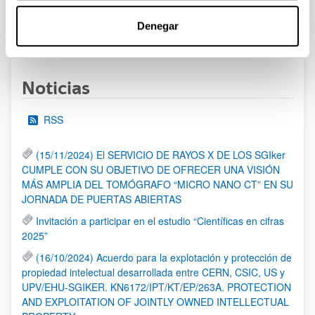
Denegar
1
2
3
...
95
Página
Página
Página
Páginas intermedias Use TAB 
Página
Noticias
RSS
(15/11/2024) El SERVICIO DE RAYOS X DE LOS SGIker
CUMPLE CON SU OBJETIVO DE OFRECER UNA VISIÓN
MÁS AMPLIA DEL TOMÓGRAFO “MICRO NANO CT” EN SU
JORNADA DE PUERTAS ABIERTAS
Invitación a participar en el estudio “Científicas en cifras
2025”
(16/10/2024) Acuerdo para la explotación y protección de
propiedad intelectual desarrollada entre CERN, CSIC, US y
UPV/EHU-SGIKER. KN6172/IPT/KT/EP/263A. PROTECTION
AND EXPLOITATION OF JOINTLY OWNED INTELLECTUAL