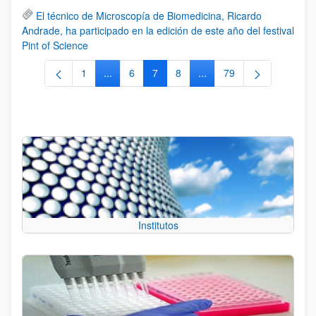
El técnico de Microscopía de Biomedicina, Ricardo
Andrade, ha participado en la edición de este año del festival
Pint of Science
1
...
6
7
8
...
79
Página
Páginas intermedias Use TAB para desplazars
Página
Página
Página
Páginas intermedias Use
Página
Institutos