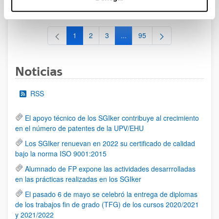
al 30/07/2026 (ambos incluídos)
1
2
3
...
95
Página
Página
Página
Páginas intermedias Use TAB 
Página
Noticias
RSS
El apoyo técnico de los SGIker contribuye al crecimiento
en el número de patentes de la UPV/EHU
Los SGIker renuevan en 2022 su certificado de calidad
bajo la norma ISO 9001:2015
Alumnado de FP expone las actividades desarrrolladas
en las prácticas realizadas en los SGIker
El pasado 6 de mayo se celebró la entrega de diplomas
de los trabajos fin de grado (TFG) de los cursos 2020/2021
y 2021/2022