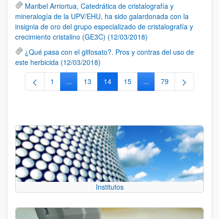
Maribel Arriortua, Catedrática de cristalografía y
mineralogía de la UPV/EHU, ha sido galardonada con la
insignia de oro del grupo especializado de cristalografía y
crecimiento cristalino (GE3C) (12/03/2018)
¿Qué pasa con el glifosato?. Pros y contras del uso de
este herbicida (12/03/2018)
1
...
13
14
15
...
79
Página
Páginas intermedias Use TAB para desplazarse.
Página
Página
Página
Páginas intermedias Us
Página
Institutos