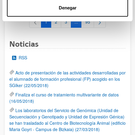
al 30/07/2026 (ambos incluídos)
Denegar
1
2
3
...
95
Página
Página
Página
Páginas intermedias Use TAB 
Página
Noticias
RSS
Acto de presentación de las actividades desarrolladas por
el alumnado de formación profesional (FP) acogido en los
SGIker (22/05/2018)
Finaliza el curso de tratamiento multivariante de datos
(16/05/2018)
Los laboratorios del Servicio de Genómica (Unidad de
Secuenciación y Genotipado y Unidad de Expresión Génica)
se han trasladado al Centro de Biotecnología Animal (edificio
Maria Goyri - Campus de Bizkaia) (27/03/2018)