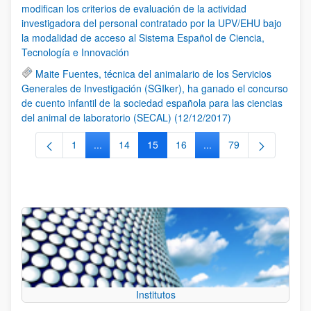
modifican los criterios de evaluación de la actividad
investigadora del personal contratado por la UPV/EHU bajo
la modalidad de acceso al Sistema Español de Ciencia,
Tecnología e Innovación
Maite Fuentes, técnica del animalario de los Servicios
Generales de Investigación (SGIker), ha ganado el concurso
de cuento infantil de la sociedad española para las ciencias
del animal de laboratorio (SECAL) (12/12/2017)
1
...
14
15
16
...
79
Página
Páginas intermedias Use TAB para desplazarse.
Página
Página
Página
Páginas intermedias Us
Página
Institutos