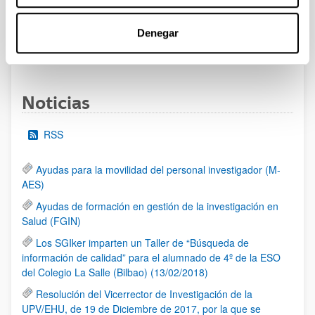
al 30/07/2026 (ambos incluídos)
Denegar
1
2
3
...
95
Página
Página
Página
Páginas intermedias Use TAB 
Página
Noticias
RSS
Ayudas para la movilidad del personal investigador (M-
AES)
Ayudas de formación en gestión de la investigación en
Salud (FGIN)
Los SGIker imparten un Taller de “Búsqueda de
información de calidad” para el alumnado de 4º de la ESO
del Colegio La Salle (Bilbao) (13/02/2018)
Resolución del Vicerrector de Investigación de la
UPV/EHU, de 19 de Diciembre de 2017, por la que se