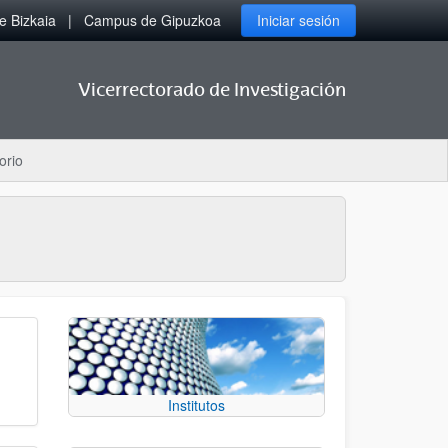
 Bizkaia
Campus de Gipuzkoa
Iniciar sesión
Vicerrectorado de Investigación
orio
Institutos