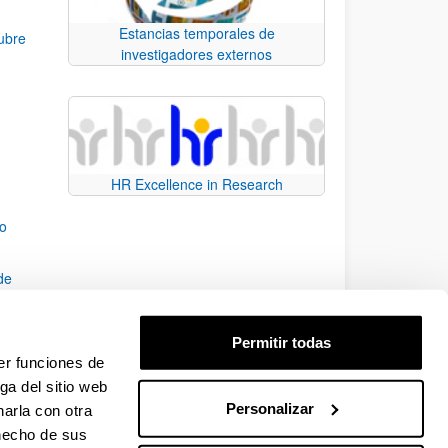
Estancias temporales de
ubre
investigadores externos
HR Excellence in Research
co
de
Permitir todas
21-24
er funciones de
ga del sitio web
Personalizar
arla con otra
e TAB para desplazarse.
 hecho de sus