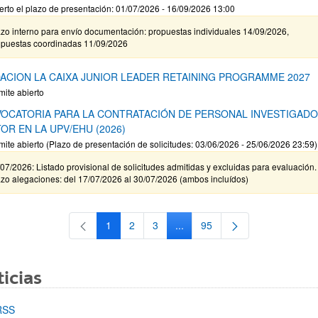
erto el plazo de presentación: 01/07/2026 - 16/09/2026 13:00
zo interno para envío documentación: propuestas individuales 14/09/2026,
opuestas coordinadas 11/09/2026
ACION LA CAIXA JUNIOR LEADER RETAINING PROGRAMME 2027
mite abierto
OCATORIA PARA LA CONTRATACIÓN DE PERSONAL INVESTIGAD
OR EN LA UPV/EHU (2026)
mite abierto (Plazo de presentación de solicitudes: 03/06/2026 - 25/06/2026 23:59)
07/2026: Listado provisional de solicitudes admitidas y excluidas para evaluación.
zo alegaciones: del 17/07/2026 al 30/07/2026 (ambos incluídos)
1
2
3
...
95
Página
Página
Página
Páginas intermedias Use TAB 
Página
icias
RSS