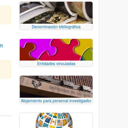
Denominación bibliográfica
OR
Entidades vinculadas
para desplazarse.
Alojamiento para personal investigador