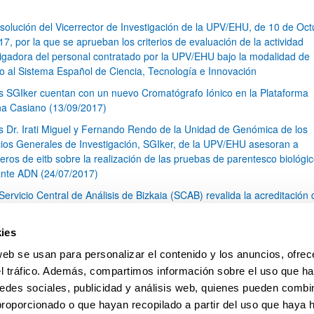
solución del Vicerrector de Investigación de la UPV/EHU, de 10 de Oct
7, por la que se aprueban los criterios de evaluación de la actividad
tigadora del personal contratado por la UPV/EHU bajo la modalidad de
o al Sistema Español de Ciencia, Tecnología e Innovación
s SGIker cuentan con un nuevo Cromatógrafo Iónico en la Plataforma
na Casiano (13/09/2017)
s Dr. Irati Miguel y Fernando Rendo de la Unidad de Genómica de los
cios Generales de Investigación, SGIker, de la UPV/EHU asesoran a
eros de eitb sobre la realización de las pruebas de parentesco biológi
nte ADN (24/07/2017)
 Servicio Central de Análisis de Bizkaia (SCAB) revalida la acreditación 
(12/07/2017)
s SGIker participan en el XIV Foro Internacional sobre Evaluación de la
ies
ad de la Investigación y la Educación Superior (FECIES) en Granada (
web se usan para personalizar el contenido y los anuncios, ofrec
 de 2017) (03/07/2017)
el tráfico. Además, compartimos información sobre el uso que ha
1
...
16
17
18
...
79
edes sociales, publicidad y análisis web, quienes pueden combin
Página
Páginas intermedias Use TAB para desplazarse.
Página
Página
Página
Páginas intermedias Us
Página
proporcionado o que hayan recopilado a partir del uso que haya