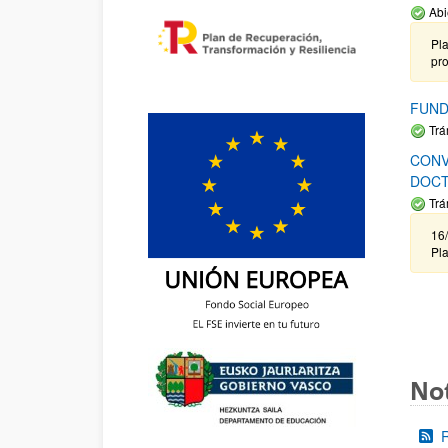
Abi
Pla
pr
FUND
Trá
CONV
DOCT
Trá
16/
Pla
Not