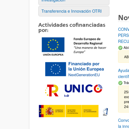
Transferencia e Innovación OTRI
No
Actividades cofinanciadas
CONV
por:
PERS
RECU
Abi
AB
Ayuda
cient
Trá
25/
exc
pre
24
Convoc
la in