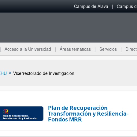
Campus de Álava
Campus de
Acceso a la Universidad
Áreas temáticas
Servicios
Direct
EHU
Vicerrectorado de Investigación
Plan de Recuperación
Transformación y Resiliencia-
Fondos MRR
ar subpáginas