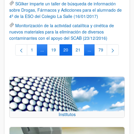
SGIker imparte un taller de búsqueda de información
sobre Drogas, Fármacos y Adicciones para el alumnado de
4º de la ESO del Colegio La Salle (16/01/2017)
Monitorización de la actividad catalítica y cinética de
nuevos materiales para la eliminación de diversos
contaminantes con el apoyo del SCAB (23/12/2016)
1
...
19
20
21
...
79
Página
Páginas intermedias Use TAB para desplazarse.
Página
Página
Página
Páginas intermedias Us
Página
Institutos