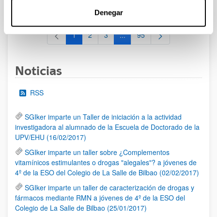
al 30/07/2026 (ambos incluídos)
Denegar
1
2
3
...
95
Página
Página
Página
Páginas intermedias Use TAB 
Página
Noticias
RSS
SGIker imparte un Taller de iniciación a la actividad
investigadora al alumnado de la Escuela de Doctorado de la
UPV/EHU (16/02/2017)
SGIker imparte un taller sobre ¿Complementos
vitamínicos estimulantes o drogas "alegales"? a jóvenes de
4º de la ESO del Colegio de La Salle de Bilbao (02/02/2017)
SGIker imparte un taller de caracterización de drogas y
fármacos mediante RMN a jóvenes de 4º de la ESO del
Colegio de La Salle de Bilbao (25/01/2017)