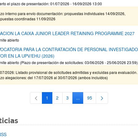
erto el plazo de presentación: 01/07/2026 - 16/09/2026 13:00
zo interno para envío documentación: propuestas individuales 14/09/2026,
opuestas coordinadas 11/09/2026
ACION LA CAIXA JUNIOR LEADER RETAINING PROGRAMME 2027
mite abierto
OCATORIA PARA LA CONTRATACIÓN DE PERSONAL INVESTIGAD
OR EN LA UPV/EHU (2026)
mite abierto (Plazo de presentación de solicitudes: 03/06/2026 - 25/06/2026 23:59)
07/2026: Listado provisional de solicitudes admitidas y excluidas para evaluación.
zo alegaciones: del 17/07/2026 al 30/07/2026 (ambos incluídos)
1
2
3
...
95
Página
Página
Página
Páginas intermedias Use TAB 
Página
icias
RSS