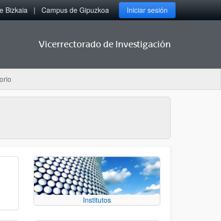
 Bizkaia
Campus de Gipuzkoa
Iniciar sesión
Vicerrectorado de Investigación
orio
Institutos