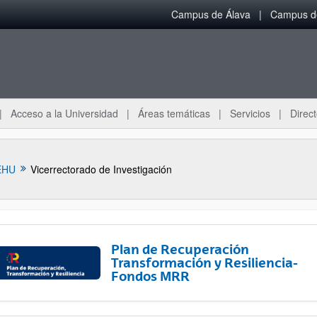
Campus de Álava
Campus de
Acceso a la Universidad
Áreas temáticas
Servicios
Direct
EHU
Vicerrectorado de Investigación
Plan de Recuperación
Transformación y Resiliencia-
Fondos MRR
ar subpáginas