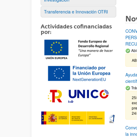
Transferencia e Innovación OTRI
No
Actividades cofinanciadas
CONV
por:
PERS
RECU
Abi
AB
Ayuda
cient
Trá
25/
exc
pre
24
Convoc
la in