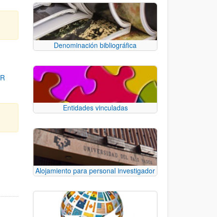
Denominación bibliográfica
OR
Entidades vinculadas
para desplazarse.
Alojamiento para personal investigador