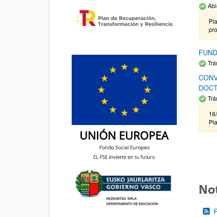
Abi
Pla
pr
FUND
Trá
CONV
DOCT
Trá
16/
Pla
Not