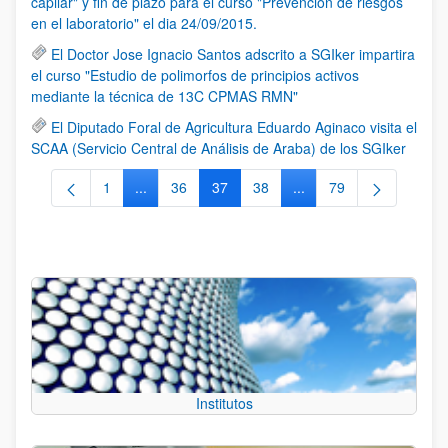
capilar" y fin de plazo para el curso "Prevención de riesgos
en el laboratorio" el dia 24/09/2015.
El Doctor Jose Ignacio Santos adscrito a SGIker impartira
el curso "Estudio de polimorfos de principios activos
mediante la técnica de 13C CPMAS RMN"
El Diputado Foral de Agricultura Eduardo Aginaco visita el
SCAA (Servicio Central de Análisis de Araba) de los SGIker
1
...
36
37
38
...
79
Página
Páginas intermedias Use TAB para desplazarse.
Página
Página
Página
Páginas intermedias Us
Página
Institutos