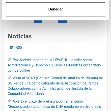
al 30/07/2026 (ambos incluídos)
Denegar
1
2
3
...
95
Página
Página
Página
Páginas intermedias Use TAB 
Página
Noticias
RSS
Paz Andrés imparte en la UPV/EHU un taller sobre
Acreditaciones y Derecho en Ciencias Jurídicas organizado
por los SGIker
Visita al SCAB (Servicio Central de Análisis de Bizkaia) de
SGIker de una perito calígrafo de la Asociación de Peritos
Colaboradores con la Administración de Justicia de la
Comunidad Valenciana
Abierto el plazo de preinscripción en el curso
"Secuenciación automática de DNA mediante electroforesis