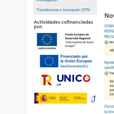
Transferencia e Innovación OTRI
No
Actividades cofinanciadas
CONV
por:
PERS
RECU
Abi
AB
Ayuda
cient
Trá
25/
exc
pre
24
Convoc
la in