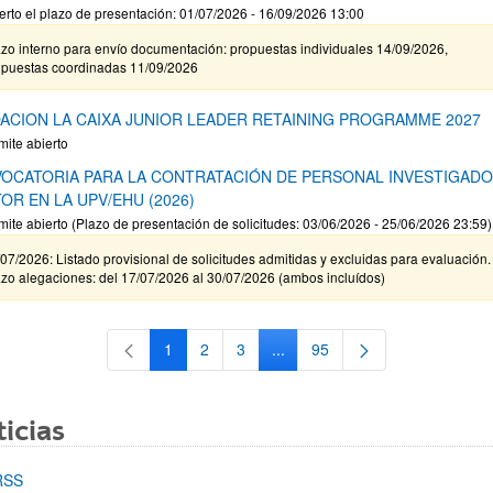
erto el plazo de presentación: 01/07/2026 - 16/09/2026 13:00
zo interno para envío documentación: propuestas individuales 14/09/2026,
opuestas coordinadas 11/09/2026
ACION LA CAIXA JUNIOR LEADER RETAINING PROGRAMME 2027
mite abierto
OCATORIA PARA LA CONTRATACIÓN DE PERSONAL INVESTIGAD
OR EN LA UPV/EHU (2026)
mite abierto (Plazo de presentación de solicitudes: 03/06/2026 - 25/06/2026 23:59)
07/2026: Listado provisional de solicitudes admitidas y excluidas para evaluación.
zo alegaciones: del 17/07/2026 al 30/07/2026 (ambos incluídos)
1
2
3
...
95
Página
Página
Página
Páginas intermedias Use TAB 
Página
icias
RSS