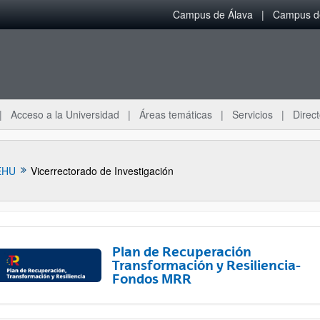
Campus de Álava
Campus de
Acceso a la Universidad
Áreas temáticas
Servicios
Direct
EHU
Vicerrectorado de Investigación
Plan de Recuperación
Transformación y Resiliencia-
Fondos MRR
ar subpáginas