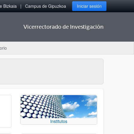
 Bizkaia
Campus de Gipuzkoa
Iniciar sesión
Vicerrectorado de Investigación
orio
Institutos