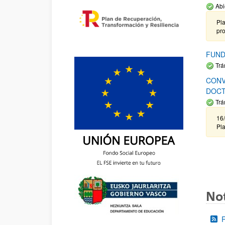
Abi
Pla
pr
FUND
Trá
CONV
DOCT
Trá
16/
Pla
Not