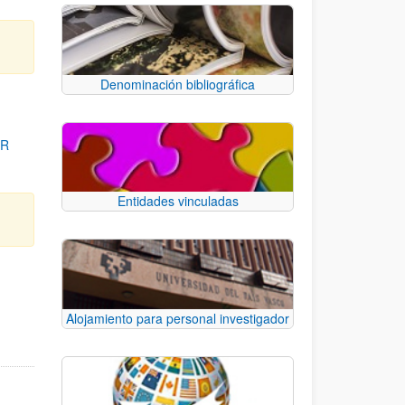
Denominación bibliográfica
OR
Entidades vinculadas
para desplazarse.
Alojamiento para personal investigador