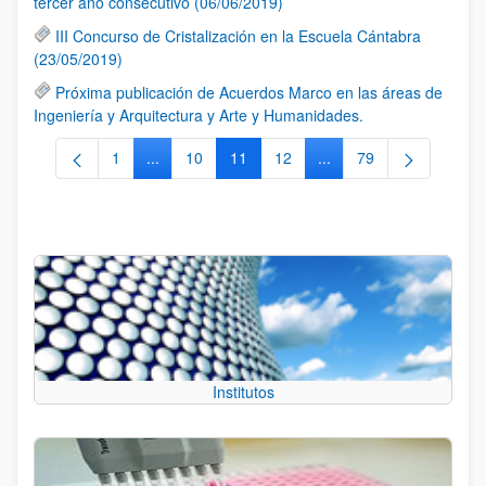
tercer año consecutivo (06/06/2019)
III Concurso de Cristalización en la Escuela Cántabra
(23/05/2019)
Próxima publicación de Acuerdos Marco en las áreas de
Ingeniería y Arquitectura y Arte y Humanidades.
1
...
10
11
12
...
79
Página
Páginas intermedias Use TAB para desplazarse.
Página
Página
Página
Páginas intermedias Us
Página
Institutos