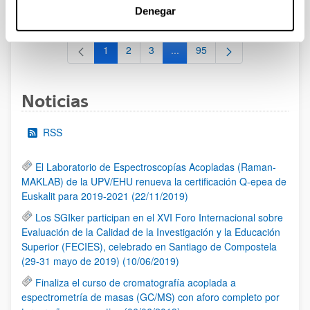
al 30/07/2026 (ambos incluídos)
Denegar
1
2
3
...
95
Página
Página
Página
Páginas intermedias Use TAB 
Página
Noticias
RSS
El Laboratorio de Espectroscopías Acopladas (Raman-
MAKLAB) de la UPV/EHU renueva la certificación Q-epea de
Euskalit para 2019-2021 (22/11/2019)
Los SGIker participan en el XVI Foro Internacional sobre
Evaluación de la Calidad de la Investigación y la Educación
Superior (FECIES), celebrado en Santiago de Compostela
(29-31 mayo de 2019) (10/06/2019)
Finaliza el curso de cromatografía acoplada a
espectrometría de masas (GC/MS) con aforo completo por