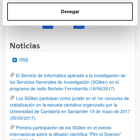
al 30/07/2026 (ambos incluídos)
Denegar
1
2
3
...
95
Página
Página
Página
Páginas intermedias Use TAB 
Página
Noticias
RSS
El Servicio de Informática aplicada a la investigación de
los Servicios Generales de Investigación (SGIker) en el
programa de radio Norteko Ferrokarrila (16/06/2017)
Los SGIker participan como jurado en el 1er concurso de
cristalización en la escuela cántabra organizado por la
Universidad de Cantabria en Santander 19 de mayo de 2017
(30/05/2017)
Primera participación de los SGIker en el evento
internacional sobre la difusión científica "Pint of Science"