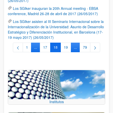
(26/05/2017)
Los SGIker inauguran la 20th Annual meeting - EBSA
conference, Madrid 26-28 de abril de 2017 (26/05/2017)
Los SGIker asisten al III Seminario Internacional sobre la
Internacionalización de la Universidad: Asunto de Desarrollo
Estratégico y Diferenciación Institucional, en Barcelona (17-
19 mayo 2017) (26/05/2017)
1
...
17
18
19
...
79
Página
Páginas intermedias Use TAB para desplazarse.
Página
Página
Página
Páginas intermedias Us
Página
Institutos