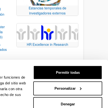
Estancias temporales de
l
investigadores externos
ión
ster
la
6)
a
HR Excellence in Research
rados
sobre
Permitir todas
er funciones de
ga del sitio web
Personalizar
arla con otra
e TAB para desplazarse.
 hecho de sus
Denegar