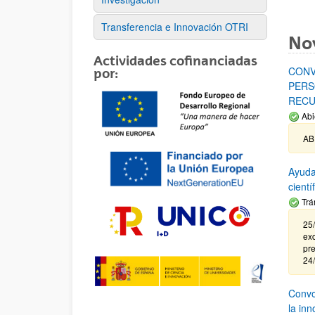
Transferencia e Innovación OTRI
No
Actividades cofinanciadas
CONV
por:
PERS
RECU
Abi
AB
Ayuda
cient
Trá
25/
exc
pre
24
Convoc
la in