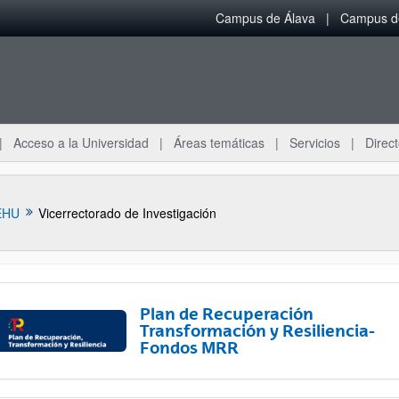
Campus de Álava
Campus de
Acceso a la Universidad
Áreas temáticas
Servicios
Direct
EHU
Vicerrectorado de Investigación
Plan de Recuperación
Transformación y Resiliencia-
Fondos MRR
ar subpáginas