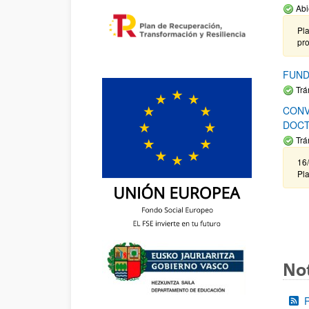
Abi
Pla
pr
FUND
Trá
CONV
DOCT
Trá
16/
Pla
Not