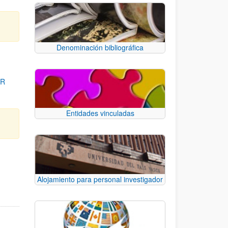
Denominación bibliográfica
OR
Entidades vinculadas
para desplazarse.
Alojamiento para personal investigador