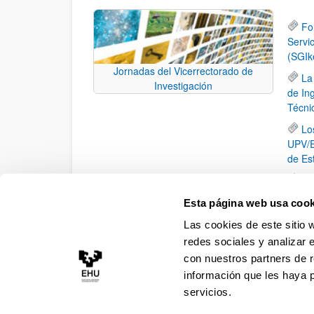
Fo
Servi
(SGIk
Jornadas del Vicerrectorado de
La
Investigación
de In
Técni
Lo
UPV/E
de Es
XV
El
Esta página web usa cook
la ide
Las cookies de este sitio 
inici
redes sociales y analizar 
con nuestros partners de r
información que les haya 
servicios.