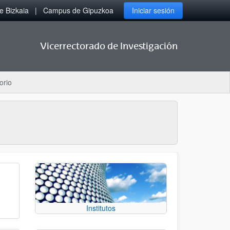
 Bizkaia
Campus de Gipuzkoa
Iniciar sesión
Vicerrectorado de Investigación
orio
Institutos