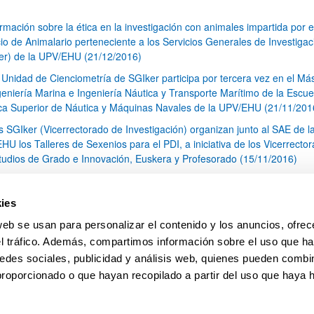
rmación sobre la ética en la investigación con animales impartida por e
cio de Animalario perteneciente a los Servicios Generales de Investigac
er) de la UPV/EHU (21/12/2016)
 Unidad de Cienciometría de SGIker participa por tercera vez en el Má
geniería Marina e Ingeniería Náutica y Transporte Marítimo de la Escue
ca Superior de Náutica y Máquinas Navales de la UPV/EHU (21/11/201
s SGIker (Vicerrectorado de Investigación) organizan junto al SAE de l
HU los Talleres de Sexenios para el PDI, a iniciativa de los Vicerrecto
tudios de Grado e Innovación, Euskera y Profesorado (15/11/2016)
II. Jornadas de Investigación (OSI Araba-UPV/EHU) (26/10/2016)
 SCAB (Servicio Central de Análisis de Bizkaia) colabora en un estudio 
ies
ntificación de disolventes inflamables utilizados en cocteles molotov de
web se usan para personalizar el contenido y los anuncios, ofrec
ación química (25/10/2016)
el tráfico. Además, compartimos información sobre el uso que ha
1
...
20
21
22
...
79
edes sociales, publicidad y análisis web, quienes pueden combin
Página
Páginas intermedias Use TAB para desplazarse.
Página
Página
Página
Páginas intermedias Us
Página
proporcionado o que hayan recopilado a partir del uso que haya