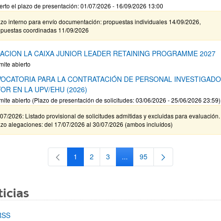
erto el plazo de presentación: 01/07/2026 - 16/09/2026 13:00
zo interno para envío documentación: propuestas individuales 14/09/2026,
opuestas coordinadas 11/09/2026
ACION LA CAIXA JUNIOR LEADER RETAINING PROGRAMME 2027
mite abierto
OCATORIA PARA LA CONTRATACIÓN DE PERSONAL INVESTIGAD
OR EN LA UPV/EHU (2026)
mite abierto (Plazo de presentación de solicitudes: 03/06/2026 - 25/06/2026 23:59)
07/2026: Listado provisional de solicitudes admitidas y excluidas para evaluación.
zo alegaciones: del 17/07/2026 al 30/07/2026 (ambos incluídos)
1
2
3
...
95
Página
Página
Página
Páginas intermedias Use TAB 
Página
icias
RSS