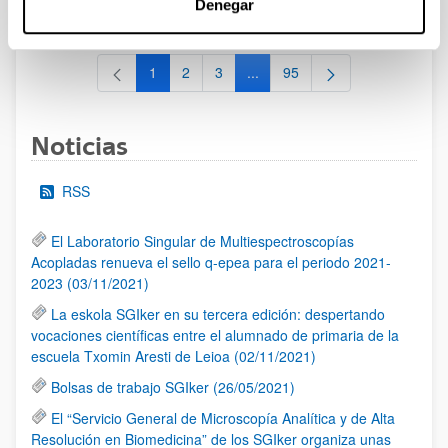
Denegar
al 30/07/2026 (ambos incluídos)
1
2
3
...
95
Página
Página
Página
Páginas intermedias Use TAB 
Página
Noticias
RSS
El Laboratorio Singular de Multiespectroscopías
Acopladas renueva el sello q-epea para el periodo 2021-
2023 (03/11/2021)
La eskola SGIker en su tercera edición: despertando
vocaciones científicas entre el alumnado de primaria de la
escuela Txomin Aresti de Leioa (02/11/2021)
Bolsas de trabajo SGIker (26/05/2021)
El “Servicio General de Microscopía Analítica y de Alta
Resolución en Biomedicina” de los SGIker organiza unas