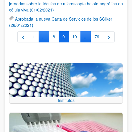
jornadas sobre la técnica de microscopía holotomográfica en
célula viva (01/02/2021)
Aprobada la nueva Carta de Servicios de los SGIker
(26/01/2021)
1
...
8
9
10
...
79
Página
Páginas intermedias Use TAB para desplazarse
Página
Página
Página
Páginas intermedias Use
Página
Institutos