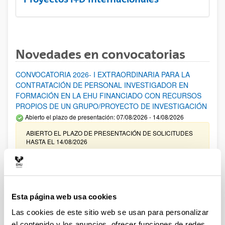
Novedades en convocatorias
CONVOCATORIA 2026- I EXTRAORDINARIA PARA LA
CONTRATACIÓN DE PERSONAL INVESTIGADOR EN
FORMACIÓN EN LA EHU FINANCIADO CON RECURSOS
PROPIOS DE UN GRUPO/PROYECTO DE INVESTIGACIÓN
Abierto el plazo de presentación: 07/08/2026 - 14/08/2026
ABIERTO EL PLAZO DE PRESENTACIÓN DE SOLICITUDES
HASTA EL 14/08/2026
Ayudas para financiación de la adquisición y renovación de
infraestructura científica y fondos bibliográficos en la
UPV/EHU 2026
Esta página web usa cookies
Trámite abierto
Las cookies de este sitio web se usan para personalizar
25/03/2026: Corrección de errores del listado provisional de
solicitudes admitidas y excluidas. 23/03/2026: Relación
el contenido y los anuncios, ofrecer funciones de redes