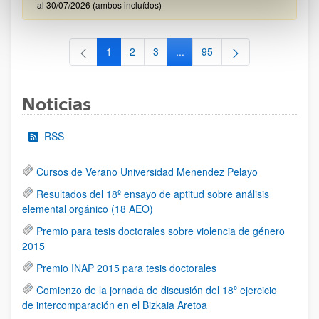
al 30/07/2026 (ambos incluídos)
1
2
3
...
95
Página
Página
Página
Páginas intermedias Use TAB 
Página
Noticias
RSS
Cursos de Verano Universidad Menendez Pelayo
Resultados del 18º ensayo de aptitud sobre análisis
elemental orgánico (18 AEO)
Premio para tesis doctorales sobre violencia de género
2015
Premio INAP 2015 para tesis doctorales
Comienzo de la jornada de discusión del 18º ejercicio
de intercomparación en el Bizkaia Aretoa