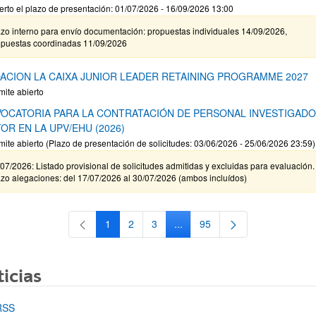
erto el plazo de presentación: 01/07/2026 - 16/09/2026 13:00
zo interno para envío documentación: propuestas individuales 14/09/2026,
opuestas coordinadas 11/09/2026
ACION LA CAIXA JUNIOR LEADER RETAINING PROGRAMME 2027
mite abierto
OCATORIA PARA LA CONTRATACIÓN DE PERSONAL INVESTIGAD
OR EN LA UPV/EHU (2026)
mite abierto (Plazo de presentación de solicitudes: 03/06/2026 - 25/06/2026 23:59)
07/2026: Listado provisional de solicitudes admitidas y excluidas para evaluación.
zo alegaciones: del 17/07/2026 al 30/07/2026 (ambos incluídos)
1
2
3
...
95
Página
Página
Página
Páginas intermedias Use TAB 
Página
icias
RSS