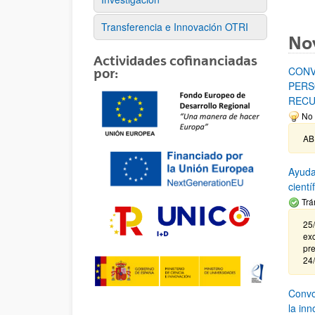
Transferencia e Innovación OTRI
No
Actividades cofinanciadas
CONV
por:
PERS
RECU
No 
AB
Ayuda
cient
Trá
25/
exc
pre
24
Convoc
la in