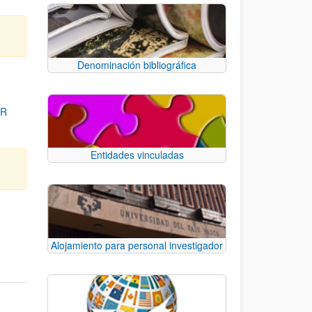
Denominación bibliográfica
OR
Entidades vinculadas
para desplazarse.
Alojamiento para personal investigador