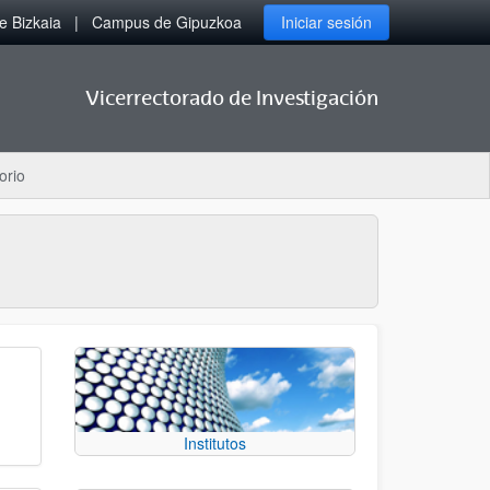
 Bizkaia
Campus de Gipuzkoa
Iniciar sesión
Vicerrectorado de Investigación
orio
Institutos