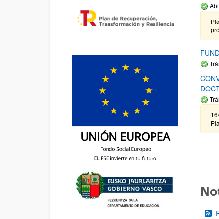
Abi
Pla
pr
FUND
Trá
CONV
DOCT
Trá
16/
Pla
Not