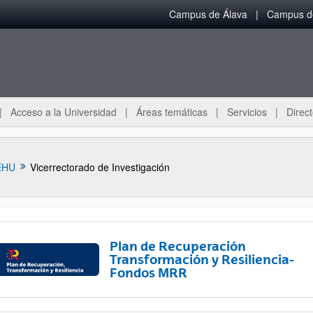
Campus de Álava
Campus de
Acceso a la Universidad
Áreas temáticas
Servicios
Direct
EHU
Vicerrectorado de Investigación
Plan de Recuperación
Transformación y Resiliencia-
Fondos MRR
ar subpáginas