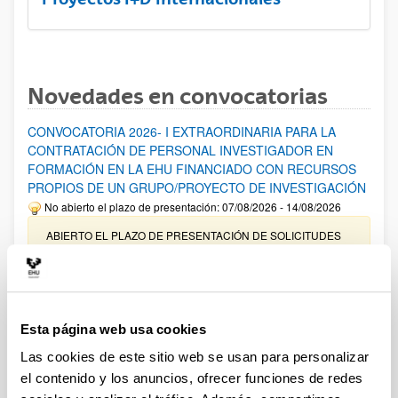
Novedades en convocatorias
CONVOCATORIA 2026- I EXTRAORDINARIA PARA LA
CONTRATACIÓN DE PERSONAL INVESTIGADOR EN
FORMACIÓN EN LA EHU FINANCIADO CON RECURSOS
PROPIOS DE UN GRUPO/PROYECTO DE INVESTIGACIÓN
No abierto el plazo de presentación: 07/08/2026 - 14/08/2026
ABIERTO EL PLAZO DE PRESENTACIÓN DE SOLICITUDES
HASTA EL 14/08/2026
Ayudas para financiación de la adquisición y renovación de
infraestructura científica y fondos bibliográficos en la
UPV/EHU 2026
Esta página web usa cookies
Trámite abierto
Las cookies de este sitio web se usan para personalizar
25/03/2026: Corrección de errores del listado provisional de
el contenido y los anuncios, ofrecer funciones de redes
solicitudes admitidas y excluidas. 23/03/2026: Relación