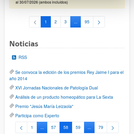
al 30/07/2026 (ambos incluídos)
1
2
3
...
95
Página
Página
Página
Páginas intermedias Use TAB 
Página
Noticias
RSS
Se convoca la edición de los premios Rey Jaime I para el
año 2014
XVI Jornadas Nacionales de Patología Dual
Análisis de un producto homeopático para La Sexta
Premio "Jesús María Leizaola"
Participa como Experto
1
...
57
58
59
...
79
Página
Páginas intermedias Use TAB para desplazarse.
Página
Página
Página
Páginas intermedias Us
Página