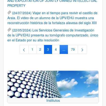
AND EXPLOITATION OF JOINTLY OWNED INTELLECTUAL
PROPERTY
(24/07/2024) Viajar en el tiempo para revivir el castillo de
Araia. El video de un alumno de la UPV/EHU muestra una
reconstrucción histórica de la fortaleza alavesa del siglo XIII
(22/05/2024) Los Servicios Generales de Investigación
de la UPV/EHU presenta su tomógrafo computarizado, único
en el Estado por su alta resolución
1
2
3
4
...
79
Página
Página
Página
Página
Páginas intermedias Use TA
Página
Institutos