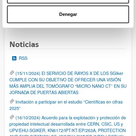
al 30/07/2026 (ambos incluídos)
Denegar
1
2
3
...
95
Página
Página
Página
Páginas intermedias Use TAB 
Página
Noticias
RSS
(15/11/2024) El SERVICIO DE RAYOS X DE LOS SGIker
CUMPLE CON SU OBJETIVO DE OFRECER UNA VISIÓN
MÁS AMPLIA DEL TOMÓGRAFO “MICRO NANO CT” EN SU
JORNADA DE PUERTAS ABIERTAS
Invitación a participar en el estudio “Científicas en cifras
2025”
(16/10/2024) Acuerdo para la explotación y protección de
propiedad intelectual desarrollada entre CERN, CSIC, US y
UPV/EHU-SGIKER. KN6172/IPT/KT/EP/263A. PROTECTION