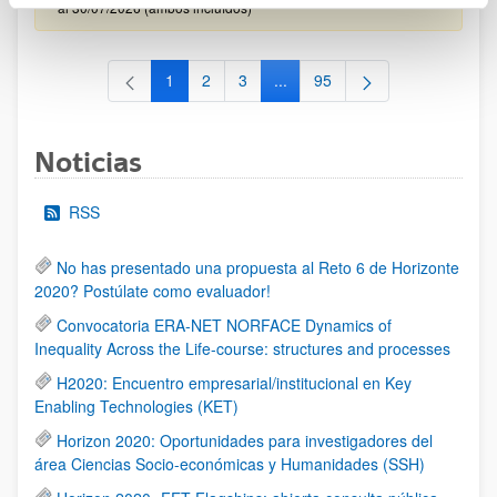
al 30/07/2026 (ambos incluídos)
1
2
3
...
95
Página
Página
Página
Páginas intermedias Use TAB 
Página
Noticias
RSS
No has presentado una propuesta al Reto 6 de Horizonte
2020? Postúlate como evaluador!
Convocatoria ERA-NET NORFACE Dynamics of
Inequality Across the Life-course: structures and processes
H2020: Encuentro empresarial/institucional en Key
Enabling Technologies (KET)
Horizon 2020: Oportunidades para investigadores del
área Ciencias Socio-económicas y Humanidades (SSH)