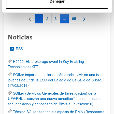
Denegar
al 30/07/2026 (ambos incluídos)
1
2
3
...
95
Página
Página
Página
Páginas intermedias Use TAB 
Página
Noticias
RSS
H2020: EU brokerage event in Key Enabling
Technologies (KET)
SGIker imparte un taller de cómo sobrevivir en una isla a
jóvenes de 3º de la ESO del Colegio de La Salle de Bilbao.
(17/02/2016)
SGIker (Servicios Generales de Investigación) de la
UPV/EHU alcanzan una nueva acreditación en la unidad de
secuenciación y genotipado de BIzkaia. (17/02/2016)
Técnico SGIker atiende a simposio de RMN (Resonancia