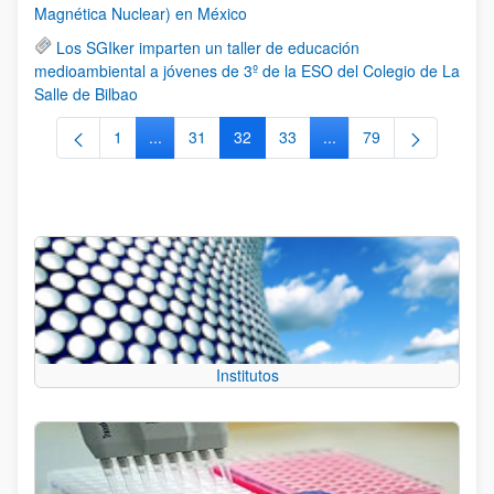
Magnética Nuclear) en México
Los SGIker imparten un taller de educación
medioambiental a jóvenes de 3º de la ESO del Colegio de La
Salle de Bilbao
1
...
31
32
33
...
79
Página
Páginas intermedias Use TAB para desplazarse.
Página
Página
Página
Páginas intermedias Us
Página
Institutos