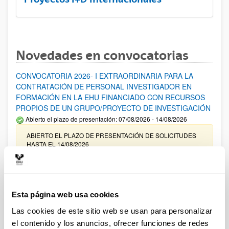
Novedades en convocatorias
CONVOCATORIA 2026- I EXTRAORDINARIA PARA LA
CONTRATACIÓN DE PERSONAL INVESTIGADOR EN
FORMACIÓN EN LA EHU FINANCIADO CON RECURSOS
PROPIOS DE UN GRUPO/PROYECTO DE INVESTIGACIÓN
Abierto el plazo de presentación: 07/08/2026 - 14/08/2026
ABIERTO EL PLAZO DE PRESENTACIÓN DE SOLICITUDES
HASTA EL 14/08/2026
Ayudas para financiación de la adquisición y renovación de
infraestructura científica y fondos bibliográficos en la
UPV/EHU 2026
Esta página web usa cookies
Trámite abierto
Las cookies de este sitio web se usan para personalizar
25/03/2026: Corrección de errores del listado provisional de
el contenido y los anuncios, ofrecer funciones de redes
solicitudes admitidas y excluidas. 23/03/2026: Relación