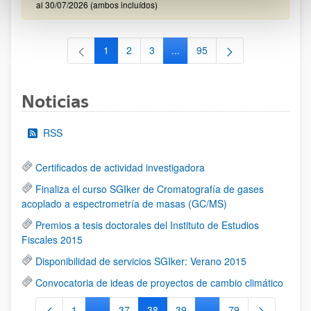
al 30/07/2026 (ambos incluídos)
1
2
3
...
95
Página
Página
Página
Páginas intermedias Use TAB 
Página
Noticias
RSS
Certificados de actividad investigadora
Finaliza el curso SGIker de Cromatografía de gases
acoplado a espectrometría de masas (GC/MS)
Premios a tesis doctorales del Instituto de Estudios
Fiscales 2015
Disponibilidad de servicios SGIker: Verano 2015
Convocatoria de ideas de proyectos de cambio climático
1
...
37
38
39
...
79